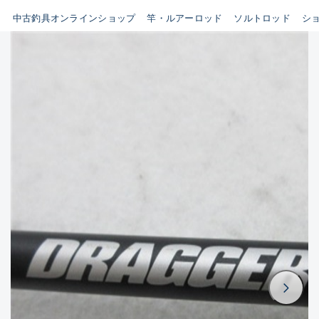
イシグロ鳴海店
中古釣具オンラインショップ
竿・ルアーロッド
ソルトロッド
シ
B
イシグロフレスポ鈴鹿店
使用感や傷はあるが全体的に
イシグロ津高茶屋店
綺麗な良品
イシグロ西春店
C
イシグロカインズモール彦根店
使用感や傷のある一般的な中
イシグロ中川かの里店
古品
イシグロ静岡中吉田店
C-
イシグロ名東引山店
かなり使用感があり、全体的
イシグロ豊田店
に目立つ傷が多い品
イシグロ豊橋向山店
イシグロ岐阜店
D
イシグロ高林店
著しく状態が悪いが使用はで