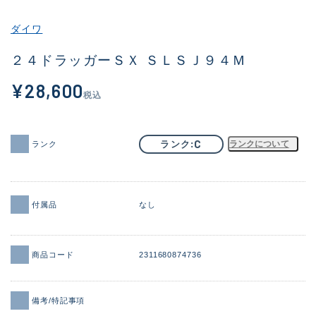
その他
ダイワ
新商品
(2101)
２４ドラッガーＳＸ ＳＬＳＪ９４Ｍ
おすすめ
(177)
¥28,600
税込
値下げ品
(14299)
OH済
(943)
C
ランク
ランクについて
ランク
DCチェック済
(1339)
在庫有のみ
(21942)
付属品
なし
価格
商品コード
2311680874736
この条件で検索する
備考/特記事項