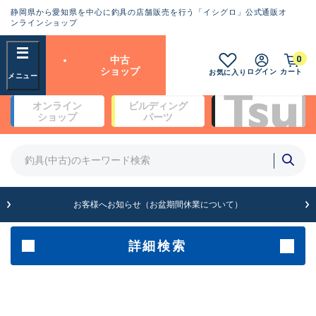
静岡県から愛知県を中心に釣具の店舗販売を行う「イシグロ」公式通販オ
ランクとは？
ンラインショップ
フリーワード
0
中古
SA
ショップ
ログイン
カート
お気に入り
新古品（メーカー問屋から仕
オンライン
ビルディング
入れた未使用品）
良
ショップ
パーツ
商品カテゴリ
※店頭展示時の置き傷が付いている
ものも含む
竿・ルアーロッド(5)
竿・ルアーロッド(64430)
リール・カスタムパーツ(35772)
A
ルアー・エギ(1812)
お客様へお知らせ（お盆期間休業について）
傷が極めて少ない極上品
その他・雑品(1066)
メーカー
詳細検索
B+
使用感や傷は少なく比較的美
店舗
品