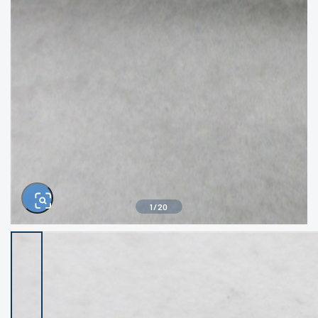
きるもの、改造品も含む
悪
イシグロ西尾店
イシグロ三河安城店
※ルアー、エギ、雑品、その他につきましては
ランク表記はございません。 状態は写真にて
ご確認ください。
イシグロ半田店
イシグロ岡崎若松店
イシグロ岡崎大樹寺店
イシグロ焼津店
イシグロ掛川店
イシグロ沼津店
1
/
20
イシグロ駿東柿田川店
イシグロ豊川店
イシグロ磐田店
イシグロ富士店