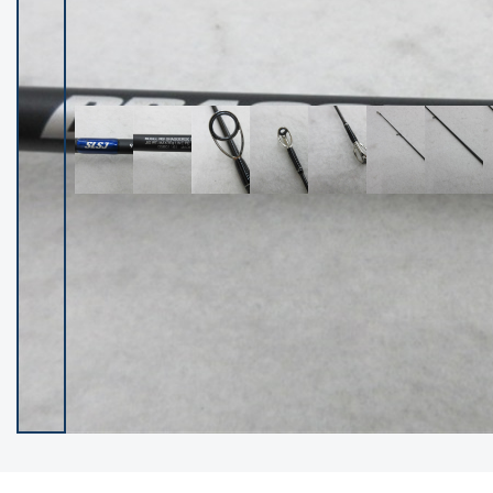
イシグロ御殿場店
イシグロ伊東店
ランク
(102538)
SA
(2966)
A
(17341)
B+
(12322)
B
(22013)
C
(38877)
C-
(5167)
D
(2205)
ランクについて