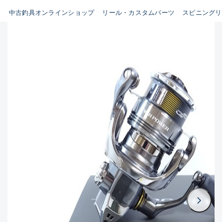
イシグロ鳴海店
中古釣具オンラインショップ
リール・カスタムパーツ
スピニングリ
B
イシグロフレスポ鈴鹿店
使用感や傷はあるが全体的に
イシグロ津高茶屋店
綺麗な良品
イシグロ西春店
C
イシグロ中川かの里店
使用感や傷のある一般的な中
イシグロカインズモール彦根店
古品
イシグロ静岡中吉田店
C-
イシグロ名東引山店
かなり使用感があり、全体的
イシグロ豊田店
に目立つ傷が多い品
イシグロ豊橋向山店
イシグロ岐阜店
D
イシグロ西尾店
著しく状態が悪いが使用はで