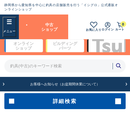
静岡県から愛知県を中心に釣具の店舗販売を行う「イシグロ」公式通販オ
ランクとは？
ンラインショップ
フリーワード
0
中古
SA
ショップ
ログイン
カート
お気に入り
新古品（メーカー問屋から仕
オンライン
ビルディング
入れた未使用品）
良
ショップ
パーツ
商品カテゴリ
※店頭展示時の置き傷が付いている
ものも含む
竿・ルアーロッド(4)
竿・ルアーロッド(64109)
リール・カスタムパーツ(35560)
A
ルアー・エギ(1807)
お客様へお知らせ（お盆期間休業について）
傷が極めて少ない極上品
その他・雑品(1061)
メーカー
詳細検索
B+
使用感や傷は少なく比較的美
店舗
品