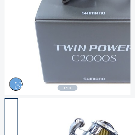
きるもの、改造品も含む
悪
イシグロ高林店
イシグロ三河安城店
※ルアー、エギ、雑品、その他につきましては
ランク表記はございません。 状態は写真にて
ご確認ください。
イシグロ岡崎大樹寺店
イシグロ半田店
イシグロ岡崎若松店
イシグロ焼津店
イシグロ掛川店
イシグロ沼津店
1
/
18
イシグロ駿東柿田川店
イシグロ豊川店
イシグロ富士店
イシグロ磐田店