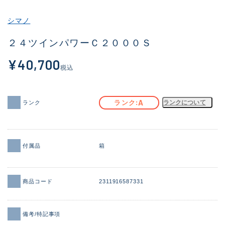
その他
シマノ
新商品
(1866)
２４ツインパワーＣ２０００Ｓ
おすすめ
(170)
¥40,700
税込
値下げ品
(14305)
OH済
(933)
A
ランク
ランクについて
ランク
DCチェック済
(1329)
在庫有のみ
(22154)
付属品
箱
価格
商品コード
2311916587331
この条件で検索する
備考/特記事項