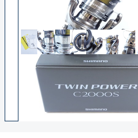
イシグロ御殿場店
イシグロ伊東店
ランク
(101994)
SA
(2940)
A
(17251)
B+
(12259)
B
(21924)
C
(38668)
C-
(5129)
D
(2186)
ランクについて