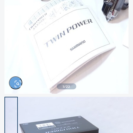
きるもの、改造品も含む
悪
イシグロ西尾店
イシグロ三河安城店
※ルアー、エギ、雑品、その他につきましては
ランク表記はございません。 状態は写真にて
ご確認ください。
イシグロ半田店
イシグロ岡崎若松店
イシグロ岡崎大樹寺店
イシグロ焼津店
イシグロ掛川店
イシグロ沼津店
1
/
22
イシグロ駿東柿田川店
イシグロ豊川店
イシグロ磐田店
イシグロ富士店