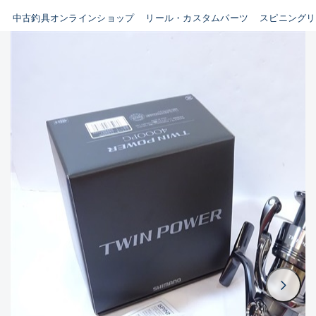
イシグロ鳴海店
中古釣具オンラインショップ
リール・カスタムパーツ
スピニングリ
B
イシグロフレスポ鈴鹿店
使用感や傷はあるが全体的に
イシグロ津高茶屋店
綺麗な良品
イシグロ西春店
C
イシグロ中川かの里店
使用感や傷のある一般的な中
イシグロカインズモール彦根店
古品
イシグロ静岡中吉田店
C-
イシグロ名東引山店
かなり使用感があり、全体的
イシグロ豊田店
に目立つ傷が多い品
イシグロ豊橋向山店
イシグロ岐阜店
D
イシグロ高林店
著しく状態が悪いが使用はで