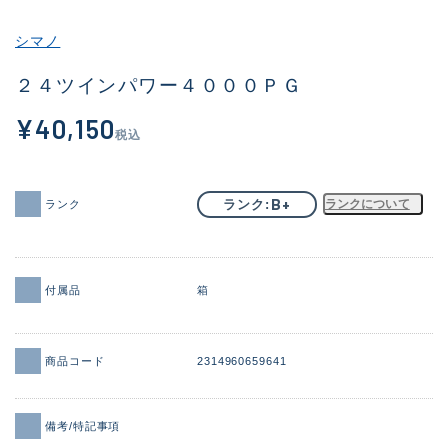
その他
シマノ
新商品
(2012)
２４ツインパワー４０００ＰＧ
おすすめ
(175)
¥40,150
税込
値下げ品
(14299)
OH済
(943)
B+
ランク
ランクについて
ランク
DCチェック済
(1339)
在庫有のみ
(21898)
付属品
箱
価格
商品コード
2314960659641
この条件で検索する
備考/特記事項