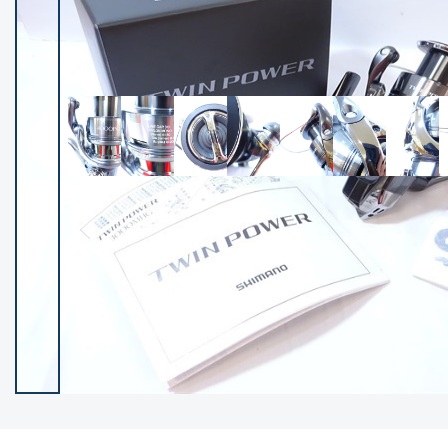
イシグロ御殿場店
イシグロ伊東店
ランク
(102550)
SA
(2966)
A
(17343)
B+
(12325)
B
(22014)
C
(38880)
C-
(5168)
D
(2206)
ランクについて