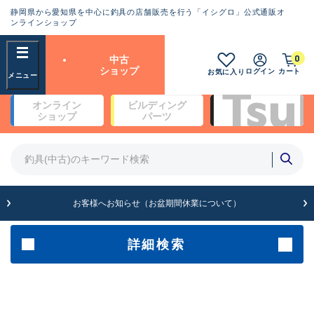
静岡県から愛知県を中心に釣具の店舗販売を行う「イシグロ」公式通販オ
ランクとは？
ンラインショップ
フリーワード
0
中古
SA
ショップ
ログイン
カート
お気に入り
新古品（メーカー問屋から仕
オンライン
ビルディング
入れた未使用品）
良
ショップ
パーツ
商品カテゴリ
※店頭展示時の置き傷が付いている
ものも含む
竿・ルアーロッド(5)
竿・ルアーロッド(64436)
リール・カスタムパーツ(35778)
A
ルアー・エギ(1814)
お客様へお知らせ（お盆期間休業について）
傷が極めて少ない極上品
その他・雑品(1068)
メーカー
詳細検索
B+
使用感や傷は少なく比較的美
店舗
品