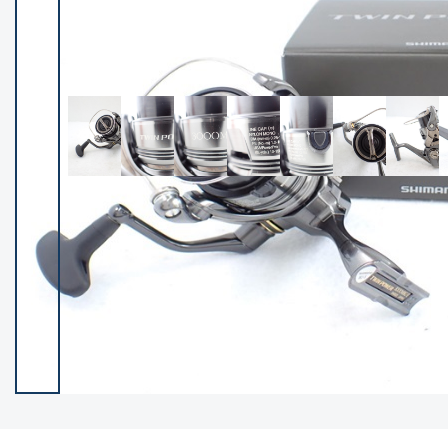
イシグロ御殿場店
イシグロ伊東店
ランク
(102521)
SA
(2966)
A
(17340)
B+
(12319)
B
(22008)
C
(38872)
C-
(5164)
D
(2205)
ランクについて