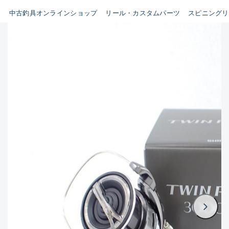
イシグロ鳴海店
中古釣具オンラインショップ
リール・カスタムパーツ
スピニングリ
B
イシグロフレスポ鈴鹿店
使用感や傷はあるが全体的に
イシグロ津高茶屋店
綺麗な良品
イシグロ西春店
C
イシグロカインズモール彦根店
使用感や傷のある一般的な中
イシグロ中川かの里店
古品
イシグロ静岡中吉田店
C-
イシグロ名東引山店
かなり使用感があり、全体的
イシグロ豊田店
に目立つ傷が多い品
イシグロ豊橋向山店
イシグロ岐阜店
D
イシグロ高林店
著しく状態が悪いが使用はで