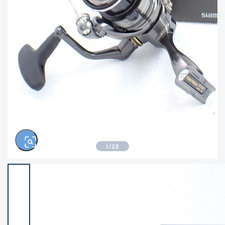
きるもの、改造品も含む
悪
イシグロ西尾店
イシグロ三河安城店
※ルアー、エギ、雑品、その他につきましては
ランク表記はございません。 状態は写真にて
ご確認ください。
イシグロ半田店
イシグロ岡崎若松店
イシグロ岡崎大樹寺店
イシグロ焼津店
イシグロ掛川店
イシグロ沼津店
1
/
23
イシグロ駿東柿田川店
イシグロ豊川店
イシグロ磐田店
イシグロ富士店