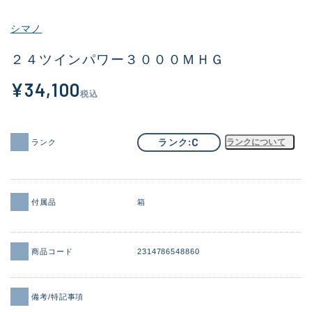
その他
シマノ
新商品
(2082)
２４ツインパワー３０００ＭＨＧ
おすすめ
(168)
¥34,100
税込
値下げ品
(14299)
OH済
(943)
C
ランク
ランクについて
ランク
DCチェック済
(1338)
在庫有のみ
(21967)
付属品
箱
価格
商品コード
2314786548860
この条件で検索する
備考/特記事項