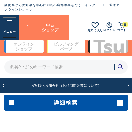
静岡県から愛知県を中心に釣具の店舗販売を行う「イシグロ」公式通販オ
ランクとは？
ンラインショップ
フリーワード
0
中古
SA
ショップ
ログイン
カート
お気に入り
新古品（メーカー問屋から仕
オンライン
ビルディング
入れた未使用品）
良
ショップ
パーツ
商品カテゴリ
※店頭展示時の置き傷が付いている
ものも含む
竿・ルアーロッド(5)
竿・ルアーロッド(64420)
リール・カスタムパーツ(35765)
A
ルアー・エギ(1812)
お客様へお知らせ（お盆期間休業について）
傷が極めて少ない極上品
その他・雑品(1066)
メーカー
詳細検索
B+
使用感や傷は少なく比較的美
店舗
品