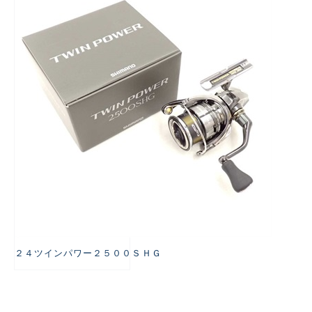
悪
２４ツインパワー２５００ＳＨＧ