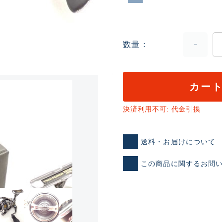
数量
カー
ランクとは？
決済利用不可: 代金引換
送料・お届けについて
新古品（メーカー問屋から
この商品に関するお問
品）
SA
※店頭展示時の置き傷が付いて
傷が極めて少ない極上品
A