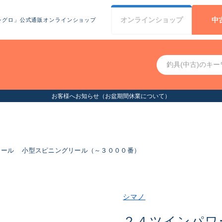
オンライン
ショップ
中
シグロ」公式通販オンラインショップ
お客様へお知らせ（お盆期間休業について）
リール
小型スピニングリール（～３０００番）
シマノ
２４ツインパワ