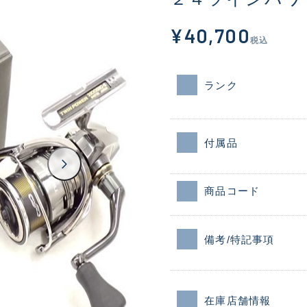
¥40,700
税込
ランク
付属品
商品コード
備考/特記事項
在庫店舗情報