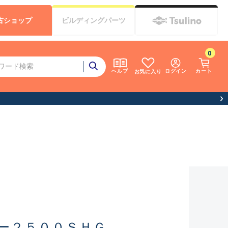
古
ショップ
ビルディング
パーツ
0
ログイン
カート
ヘルプ
お気に入り
ー２５００ＳＨＧ