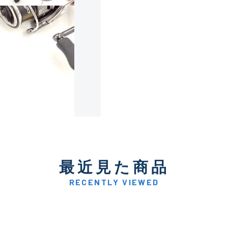
使用感や傷は少なく比較的
B+
使用感や傷はあるが全体的
B
使用感や傷のある一般的な
C
かなり使用感があり、全体
最近見た商品
C-
い品
RECENTLY VIEWED
著しく状態が悪いが使用は
D
品も含む