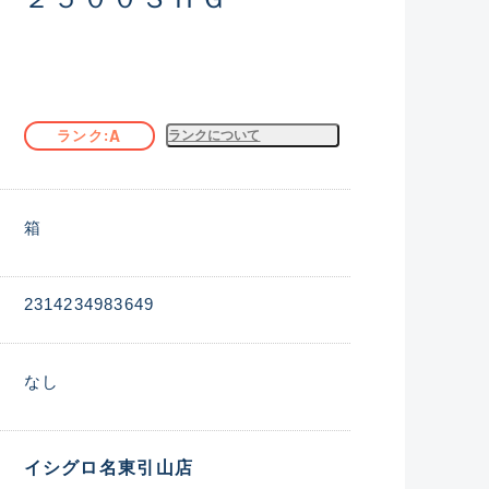
A
ランク
ランクについて
箱
2314234983649
なし
イシグロ名東引山店