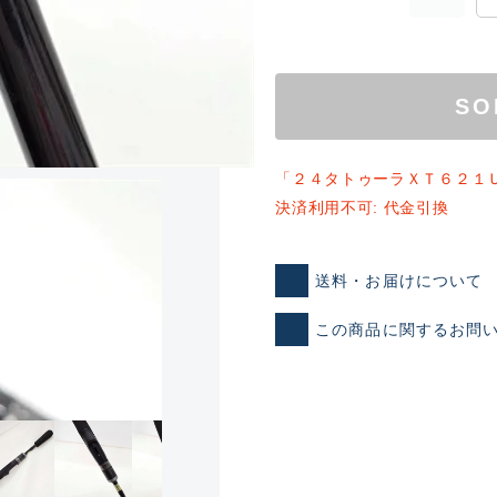
SO
「２４タトゥーラＸＴ６２１
決済利用不可: 代金引換
ランクとは？
送料・お届けについて
この商品に関するお問
新古品（メーカー問屋から
品）
SA
※店頭展示時の置き傷が付いて
傷が極めて少ない極上品
A