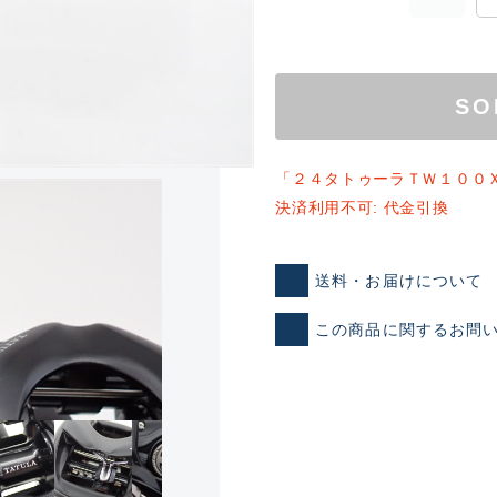
SO
「２４タトゥーラＴＷ１００
決済利用不可: 代金引換
送料・お届けについて
ランクとは？
この商品に関するお問
新古品（メーカー問屋から
品）
SA
※店頭展示時の置き傷が付いて