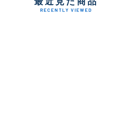
最近見た商品
著しく状態が悪いが使用は
D
品も含む
RECENTLY VIEWED
※ルアー、エギ、雑品、その他につきましてはランク表記はござ
確認ください。