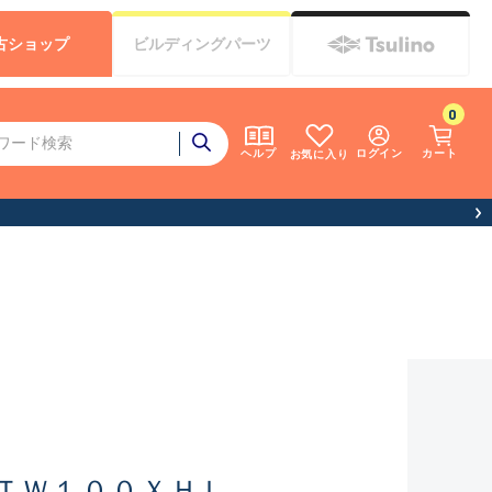
古
ショップ
ビルディング
パーツ
0
ログイン
カート
ヘルプ
お気に入り
ＴＷ１００ＸＨＬ