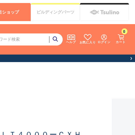
古
ショップ
ビルディング
パーツ
0
ログイン
カート
ヘルプ
お気に入り
 ＬＴ４０００ーＣＸＨ