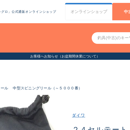
オンライン
ショップ
中
シグロ」公式通販オンラインショップ
お客様へお知らせ（お盆期間休業について）
リール
中型スピニングリール（～５０００番）
ダイワ
２４セルテート