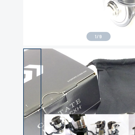
1
/
9
良