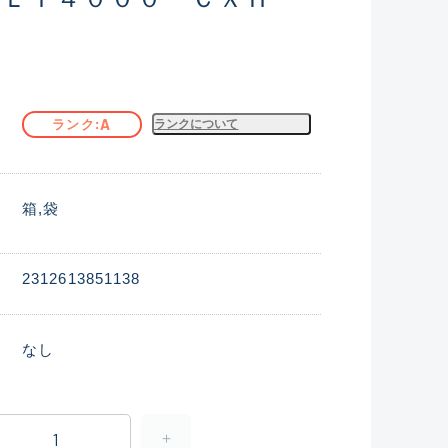
A
ランク
ランクについて
箱
袋
2312613851138
なし