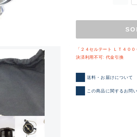
SO
「２４セルテート ＬＴ４００
決済利用不可: 代金引換
ランクとは？
送料・お届けについて
この商品に関するお問
新古品（メーカー問屋から
品）
SA
※店頭展示時の置き傷が付いて
傷が極めて少ない極上品
A