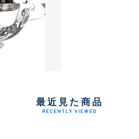
使用感や傷は少なく比較的
B+
使用感や傷はあるが全体的
B
使用感や傷のある一般的な
C
かなり使用感があり、全体
最近見た商品
C-
い品
RECENTLY VIEWED
著しく状態が悪いが使用は
D
品も含む