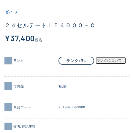
その他
ダイワ
新商品
(2101)
２４セルテートＬＴ４０００－Ｃ
おすすめ
(177)
¥37,400
税込
値下げ品
(14299)
OH済
(943)
B+
ランク
ランクについて
ランク
DCチェック済
(1339)
在庫有のみ
(21937)
付属品
箱
袋
価格
商品コード
2319873693980
この条件で検索する
備考/特記事項