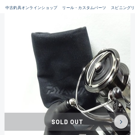
イシグロ鳴海店
中古釣具オンラインショップ
リール・カスタムパーツ
スピニングリ
B
イシグロフレスポ鈴鹿店
使用感や傷はあるが全体的に
イシグロ津高茶屋店
綺麗な良品
イシグロ西春店
C
イシグロ中川かの里店
使用感や傷のある一般的な中
イシグロカインズモール彦根店
古品
イシグロ静岡中吉田店
C-
イシグロ名東引山店
かなり使用感があり、全体的
イシグロ豊田店
に目立つ傷が多い品
イシグロ豊橋向山店
イシグロ岐阜店
D
SOLD OUT
イシグロ高林店
著しく状態が悪いが使用はで