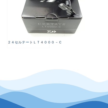
２４セルテートＬＴ４０００－Ｃ