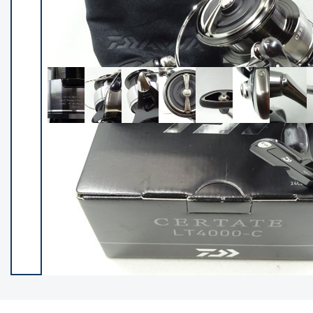
イシグロ御殿場店
イシグロ伊東店
ランク
(102538)
SA
(2966)
A
(17341)
B+
(12322)
B
(22013)
C
(38877)
C-
(5167)
D
(2205)
ランクについて