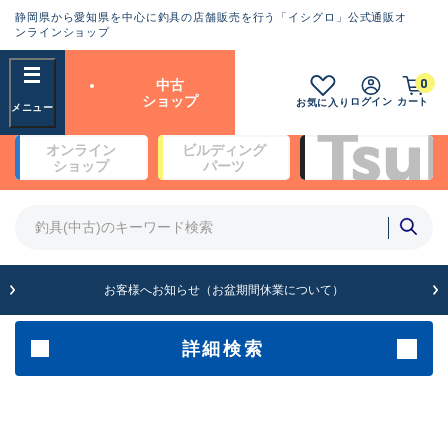
静岡県から愛知県を中心に釣具の店舗販売を行う「イシグロ」公式通販オ
ランクとは？
ンラインショップ
フリーワード
0
中古
SA
ショップ
ログイン
カート
お気に入り
新古品（メーカー問屋から仕
オンライン
ビルディング
入れた未使用品）
良
ショップ
パーツ
商品カテゴリ
※店頭展示時の置き傷が付いている
ものも含む
竿・ルアーロッド(5)
竿・ルアーロッド(64430)
リール・カスタムパーツ(35772)
A
ルアー・エギ(1812)
お客様へお知らせ（お盆期間休業について）
傷が極めて少ない極上品
その他・雑品(1066)
メーカー
詳細検索
B+
使用感や傷は少なく比較的美
店舗
品