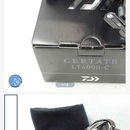
きるもの、改造品も含む
悪
イシグロ西尾店
イシグロ三河安城店
※ルアー、エギ、雑品、その他につきましては
ランク表記はございません。 状態は写真にて
ご確認ください。
イシグロ半田店
イシグロ岡崎若松店
イシグロ岡崎大樹寺店
イシグロ焼津店
イシグロ掛川店
イシグロ沼津店
1
/
13
イシグロ駿東柿田川店
イシグロ豊川店
イシグロ磐田店
イシグロ富士店