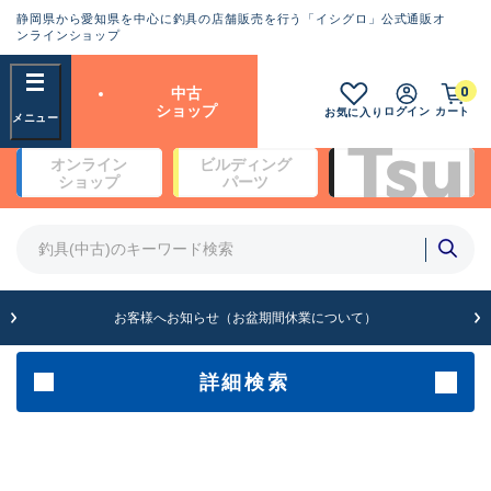
静岡県から愛知県を中心に釣具の店舗販売を行う「イシグロ」公式通販オ
ランクとは？
ンラインショップ
フリーワード
0
中古
SA
ショップ
ログイン
カート
お気に入り
新古品（メーカー問屋から仕
オンライン
ビルディング
入れた未使用品）
良
ショップ
パーツ
商品カテゴリ
※店頭展示時の置き傷が付いている
ものも含む
竿・ルアーロッド(5)
竿・ルアーロッド(64429)
リール・カスタムパーツ(35767)
A
ルアー・エギ(1812)
お客様へお知らせ（お盆期間休業について）
傷が極めて少ない極上品
その他・雑品(1066)
メーカー
詳細検索
B+
使用感や傷は少なく比較的美
店舗
品