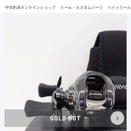
イシグロ鳴海店
中古釣具オンラインショップ
リール・カスタムパーツ
ベイトリール
B
イシグロフレスポ鈴鹿店
使用感や傷はあるが全体的に
イシグロ津高茶屋店
綺麗な良品
イシグロ西春店
C
イシグロ中川かの里店
使用感や傷のある一般的な中
イシグロカインズモール彦根店
古品
イシグロ静岡中吉田店
C-
イシグロ名東引山店
かなり使用感があり、全体的
イシグロ豊田店
に目立つ傷が多い品
イシグロ豊橋向山店
イシグロ岐阜店
D
SOLD OUT
イシグロ高林店
著しく状態が悪いが使用はで