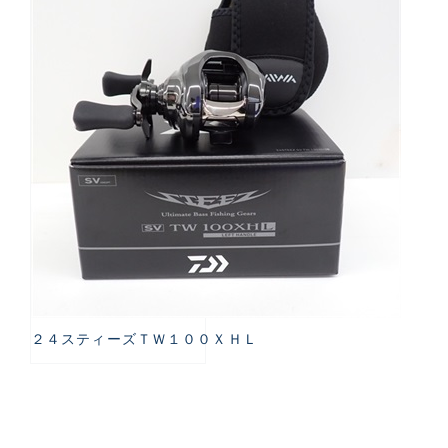
２４スティーズＴＷ１００ＸＨＬ