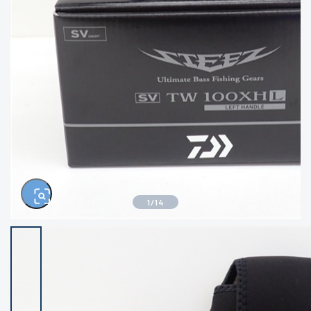
きるもの、改造品も含む
悪
イシグロ西尾店
イシグロ三河安城店
※ルアー、エギ、雑品、その他につきましては
ランク表記はございません。 状態は写真にて
ご確認ください。
イシグロ半田店
イシグロ岡崎若松店
イシグロ岡崎大樹寺店
イシグロ焼津店
イシグロ掛川店
イシグロ沼津店
1
/
14
イシグロ駿東柿田川店
イシグロ豊川店
イシグロ磐田店
イシグロ富士店