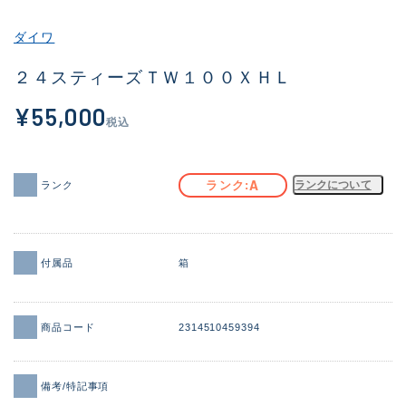
その他
ダイワ
新商品
(2095)
２４スティーズＴＷ１００ＸＨＬ
おすすめ
(177)
¥55,000
税込
値下げ品
(14299)
OH済
(943)
A
ランク
ランクについて
ランク
DCチェック済
(1339)
在庫有のみ
(21945)
付属品
箱
価格
商品コード
2314510459394
この条件で検索する
備考/特記事項