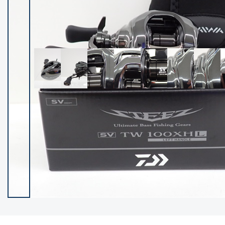
イシグロ御殿場店
イシグロ伊東店
ランク
(102532)
SA
(2966)
A
(17340)
B+
(12322)
B
(22009)
C
(38876)
C-
(5167)
D
(2205)
ランクについて