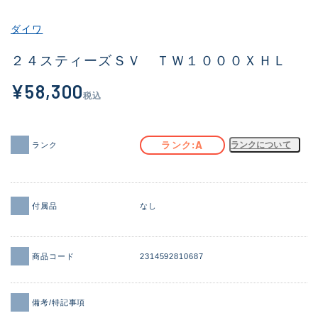
その他
ダイワ
新商品
(2000)
２４スティーズＳＶ ＴＷ１０００ＸＨＬ
おすすめ
(172)
¥58,300
税込
値下げ品
(14299)
OH済
(943)
A
ランク
ランクについて
ランク
DCチェック済
(1339)
在庫有のみ
(21937)
付属品
なし
価格
商品コード
2314592810687
この条件で検索する
備考/特記事項