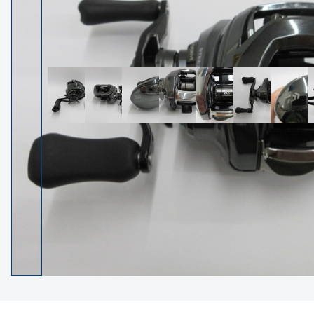
イシグロ御殿場店
イシグロ伊東店
ランク
(102538)
SA
(2966)
A
(17341)
B+
(12322)
B
(22013)
C
(38877)
C-
(5167)
D
(2205)
ランクについて