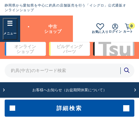
静岡県から愛知県を中心に釣具の店舗販売を行う「イシグロ」公式通販オ
ランクとは？
ンラインショップ
フリーワード
0
中古
SA
ショップ
ログイン
カート
お気に入り
新古品（メーカー問屋から仕
オンライン
ビルディング
入れた未使用品）
良
ショップ
パーツ
商品カテゴリ
※店頭展示時の置き傷が付いている
ものも含む
竿・ルアーロッド(5)
竿・ルアーロッド(64430)
リール・カスタムパーツ(35772)
A
ルアー・エギ(1812)
お客様へお知らせ（お盆期間休業について）
傷が極めて少ない極上品
その他・雑品(1066)
メーカー
詳細検索
B+
使用感や傷は少なく比較的美
店舗
品