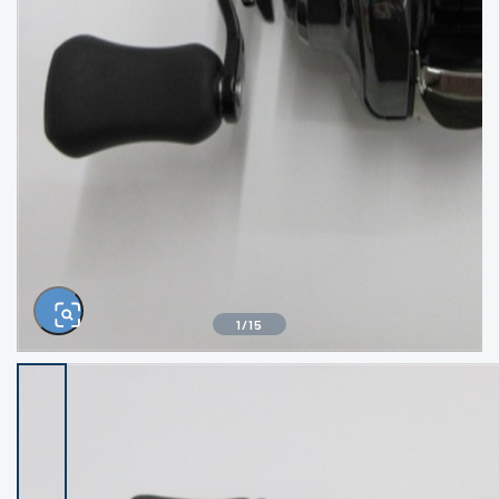
きるもの、改造品も含む
悪
イシグロ西尾店
イシグロ三河安城店
※ルアー、エギ、雑品、その他につきましては
ランク表記はございません。 状態は写真にて
ご確認ください。
イシグロ半田店
イシグロ岡崎若松店
イシグロ岡崎大樹寺店
イシグロ焼津店
イシグロ掛川店
イシグロ沼津店
1
/
15
イシグロ駿東柿田川店
イシグロ豊川店
イシグロ磐田店
イシグロ富士店