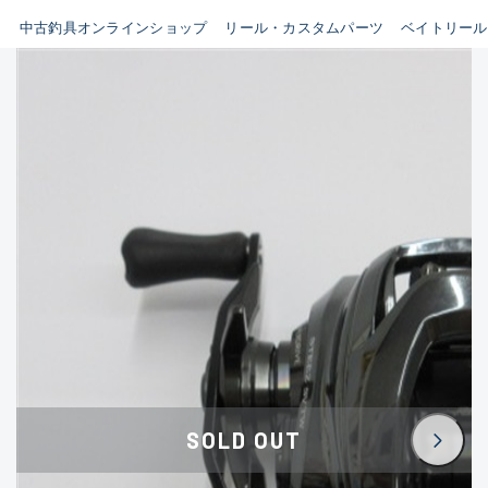
イシグロ鳴海店
中古釣具オンラインショップ
リール・カスタムパーツ
ベイトリール
B
イシグロフレスポ鈴鹿店
使用感や傷はあるが全体的に
イシグロ津高茶屋店
綺麗な良品
イシグロ西春店
C
イシグロ中川かの里店
使用感や傷のある一般的な中
イシグロカインズモール彦根店
古品
イシグロ静岡中吉田店
C-
イシグロ名東引山店
かなり使用感があり、全体的
イシグロ豊田店
に目立つ傷が多い品
イシグロ豊橋向山店
イシグロ岐阜店
D
SOLD OUT
イシグロ高林店
著しく状態が悪いが使用はで