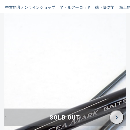
イシグロ鳴海店
中古釣具オンラインショップ
竿・ルアーロッド
磯・堤防竿
海上
B
イシグロフレスポ鈴鹿店
使用感や傷はあるが全体的に
イシグロ津高茶屋店
綺麗な良品
イシグロ西春店
C
イシグロ中川かの里店
使用感や傷のある一般的な中
イシグロカインズモール彦根店
古品
イシグロ静岡中吉田店
C-
イシグロ名東引山店
かなり使用感があり、全体的
イシグロ豊田店
に目立つ傷が多い品
イシグロ豊橋向山店
イシグロ岐阜店
D
SOLD OUT
イシグロ高林店
著しく状態が悪いが使用はで