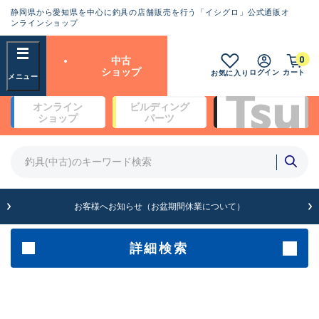
静岡県から愛知県を中心に釣具の店舗販売を行う「イシグロ」公式通販オ
ランクとは？
ンラインショップ
フリーワード
0
中古
SA
ショップ
ログイン
カート
お気に入り
新古品（メーカー問屋から仕
オンライン
ビルディング
入れた未使用品）
良
ショップ
パーツ
商品カテゴリ
※店頭展示時の置き傷が付いている
ものも含む
竿・ルアーロッド(4)
竿・ルアーロッド(64369)
リール・カスタムパーツ(35700)
A
ルアー・エギ(1811)
お客様へお知らせ（お盆期間休業について）
傷が極めて少ない極上品
その他・雑品(1063)
メーカー
詳細検索
B+
使用感や傷は少なく比較的美
店舗
品