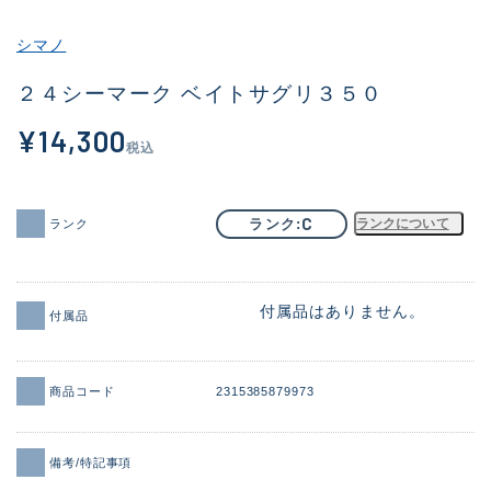
その他
シマノ
新商品
(1956)
２４シーマーク ベイトサグリ３５０
おすすめ
(164)
¥14,300
税込
値下げ品
(14301)
OH済
(936)
C
ランク
ランクについて
ランク
DCチェック済
(1337)
在庫有のみ
(21991)
付属品はありません。
付属品
価格
商品コード
2315385879973
この条件で検索する
備考/特記事項