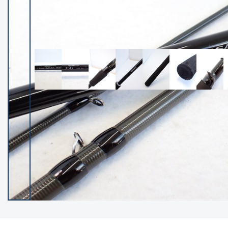
イシグロ御殿場店
イシグロ伊東店
ランク
(102400)
SA
(2953)
A
(17318)
B+
(12301)
B
(21990)
C
(38837)
C-
(5150)
D
(2205)
ランクについて