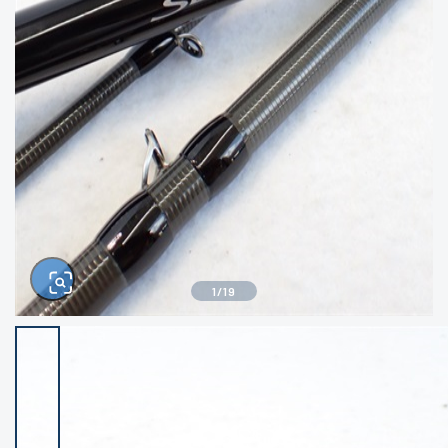
きるもの、改造品も含む
悪
イシグロ西尾店
イシグロ三河安城店
※ルアー、エギ、雑品、その他につきましては
ランク表記はございません。 状態は写真にて
ご確認ください。
イシグロ半田店
イシグロ岡崎大樹寺店
イシグロ岡崎若松店
イシグロ焼津店
イシグロ掛川店
イシグロ沼津店
1
/
19
イシグロ駿東柿田川店
イシグロ磐田店
イシグロ豊川店
イシグロ富士店