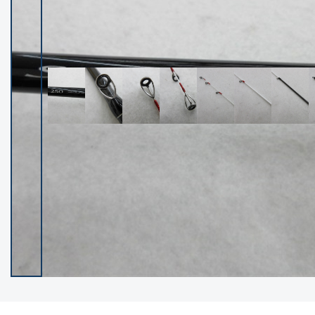
イシグロ御殿場店
イシグロ伊東店
ランク
(102119)
SA
(2946)
A
(17275)
B+
(12268)
B
(21943)
C
(38721)
C-
(5135)
D
(2192)
ランクについて