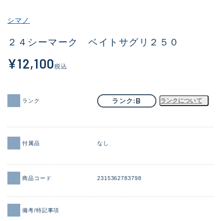
その他
シマノ
新商品
(1851)
２４シーマーク ベイトサグリ２５０
おすすめ
(160)
¥12,100
税込
値下げ品
(14305)
OH済
(933)
B
ランク
ランクについて
ランク
DCチェック済
(1328)
在庫有のみ
(22149)
付属品
なし
価格
商品コード
2315362783798
この条件で検索する
備考/特記事項