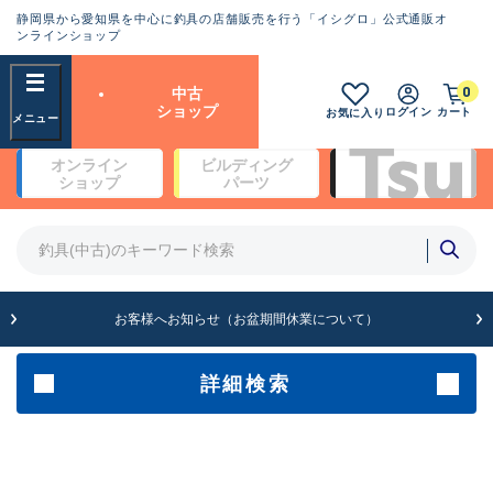
静岡県から愛知県を中心に釣具の店舗販売を行う「イシグロ」公式通販オ
ランクとは？
ンラインショップ
フリーワード
0
中古
SA
ショップ
ログイン
カート
お気に入り
新古品（メーカー問屋から仕
オンライン
ビルディング
入れた未使用品）
良
ショップ
パーツ
商品カテゴリ
※店頭展示時の置き傷が付いている
ものも含む
竿・ルアーロッド(4)
竿・ルアーロッド(64190)
リール・カスタムパーツ(35604)
A
ルアー・エギ(1807)
お客様へお知らせ（お盆期間休業について）
傷が極めて少ない極上品
その他・雑品(1061)
メーカー
詳細検索
B+
使用感や傷は少なく比較的美
店舗
品