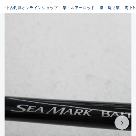
イシグロ鳴海店
中古釣具オンラインショップ
竿・ルアーロッド
磯・堤防竿
海上
B
イシグロフレスポ鈴鹿店
使用感や傷はあるが全体的に
イシグロ津高茶屋店
綺麗な良品
イシグロ西春店
C
イシグロ中川かの里店
使用感や傷のある一般的な中
イシグロカインズモール彦根店
古品
イシグロ静岡中吉田店
C-
イシグロ名東引山店
かなり使用感があり、全体的
イシグロ豊田店
に目立つ傷が多い品
イシグロ豊橋向山店
イシグロ岐阜店
D
イシグロ高林店
著しく状態が悪いが使用はで