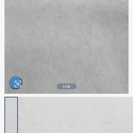
きるもの、改造品も含む
悪
イシグロ西尾店
イシグロ三河安城店
※ルアー、エギ、雑品、その他につきましては
ランク表記はございません。 状態は写真にて
ご確認ください。
イシグロ岡崎大樹寺店
イシグロ半田店
イシグロ岡崎若松店
イシグロ焼津店
イシグロ掛川店
イシグロ沼津店
1
/
19
イシグロ駿東柿田川店
イシグロ豊川店
イシグロ磐田店
イシグロ富士店