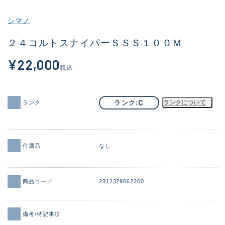
その他
シマノ
新商品
(1918)
２４コルトスナイパーＳＳＳ１００Ｍ
おすすめ
(169)
¥22,000
税込
値下げ品
(14303)
OH済
(936)
C
ランク
ランクについて
ランク
DCチェック済
(1336)
在庫有のみ
(22038)
付属品
なし
価格
商品コード
2312329062200
この条件で検索する
備考/特記事項