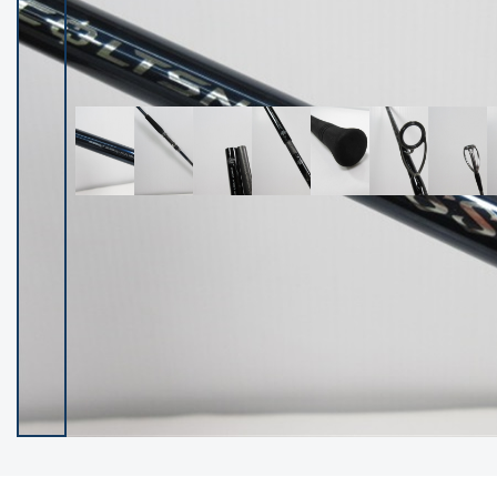
イシグロ御殿場店
イシグロ伊東店
ランク
(102265)
SA
(2950)
A
(17304)
B+
(12285)
B
(21969)
C
(38771)
C-
(5144)
D
(2197)
ランクについて