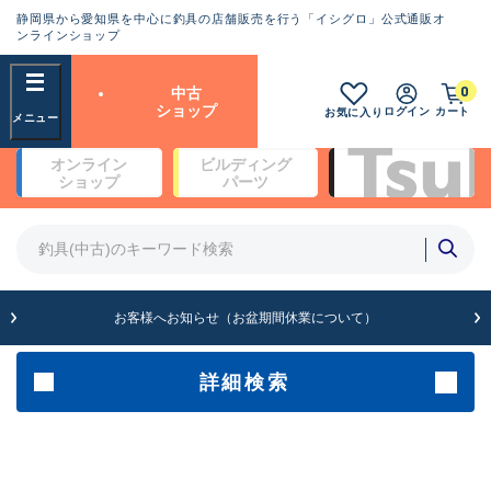
静岡県から愛知県を中心に釣具の店舗販売を行う「イシグロ」公式通販オ
ランクとは？
ンラインショップ
フリーワード
0
中古
SA
ショップ
ログイン
カート
お気に入り
新古品（メーカー問屋から仕
オンライン
ビルディング
入れた未使用品）
良
ショップ
パーツ
商品カテゴリ
※店頭展示時の置き傷が付いている
ものも含む
竿・ルアーロッド(4)
竿・ルアーロッド(64275)
リール・カスタムパーツ(35654)
A
ルアー・エギ(1811)
お客様へお知らせ（お盆期間休業について）
傷が極めて少ない極上品
その他・雑品(1063)
メーカー
詳細検索
B+
使用感や傷は少なく比較的美
店舗
品