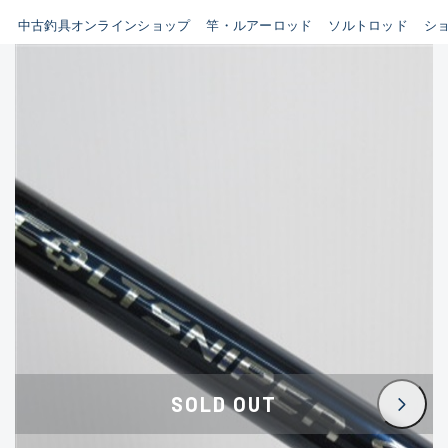
イシグロ鳴海店
中古釣具オンラインショップ
竿・ルアーロッド
ソルトロッド
シ
B
イシグロフレスポ鈴鹿店
使用感や傷はあるが全体的に
イシグロ津高茶屋店
綺麗な良品
イシグロ西春店
C
イシグロ中川かの里店
使用感や傷のある一般的な中
イシグロカインズモール彦根店
古品
イシグロ静岡中吉田店
C-
イシグロ名東引山店
かなり使用感があり、全体的
イシグロ豊田店
に目立つ傷が多い品
イシグロ豊橋向山店
イシグロ岐阜店
D
SOLD OUT
イシグロ高林店
著しく状態が悪いが使用はで