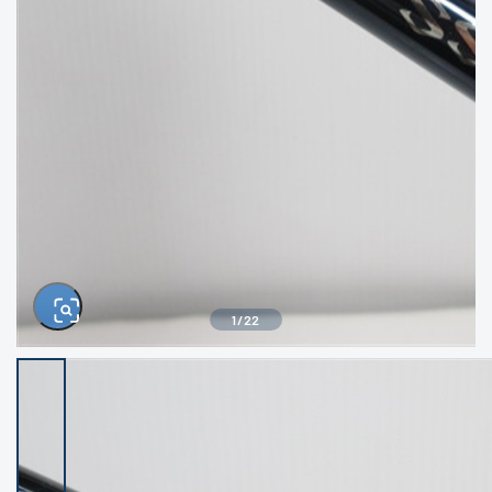
きるもの、改造品も含む
悪
イシグロ西尾店
イシグロ三河安城店
※ルアー、エギ、雑品、その他につきましては
ランク表記はございません。 状態は写真にて
ご確認ください。
イシグロ岡崎大樹寺店
イシグロ半田店
イシグロ岡崎若松店
イシグロ焼津店
イシグロ掛川店
イシグロ沼津店
1
/
22
イシグロ駿東柿田川店
イシグロ豊川店
イシグロ磐田店
イシグロ富士店