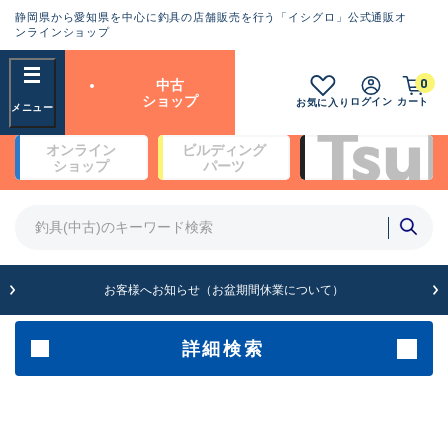
静岡県から愛知県を中心に釣具の店舗販売を行う「イシグロ」公式通販オ
ランクとは？
ンラインショップ
フリーワード
0
中古
SA
ショップ
ログイン
カート
お気に入り
新古品（メーカー問屋から仕
オンライン
ビルディング
入れた未使用品）
良
ショップ
パーツ
商品カテゴリ
※店頭展示時の置き傷が付いている
ものも含む
竿・ルアーロッド(4)
竿・ルアーロッド(64234)
リール・カスタムパーツ(35635)
A
ルアー・エギ(1807)
お客様へお知らせ（お盆期間休業について）
傷が極めて少ない極上品
その他・雑品(1061)
メーカー
詳細検索
B+
使用感や傷は少なく比較的美
店舗
品