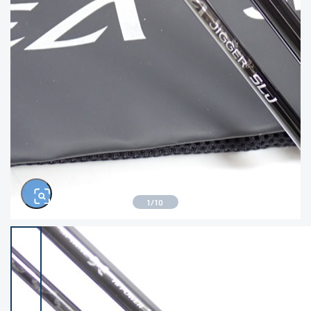
きるもの、改造品も含む
悪
イシグロ西尾店
イシグロ三河安城店
※ルアー、エギ、雑品、その他につきましては
ランク表記はございません。 状態は写真にて
ご確認ください。
イシグロ岡崎大樹寺店
イシグロ半田店
イシグロ岡崎若松店
イシグロ焼津店
イシグロ掛川店
イシグロ沼津店
1
/
10
イシグロ駿東柿田川店
イシグロ豊川店
イシグロ磐田店
イシグロ富士店