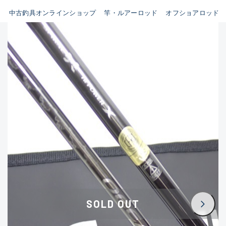
イシグロ鳴海店
中古釣具オンラインショップ
竿・ルアーロッド
オフショアロッド
B
イシグロフレスポ鈴鹿店
使用感や傷はあるが全体的に
イシグロ津高茶屋店
綺麗な良品
イシグロ西春店
C
イシグロ中川かの里店
使用感や傷のある一般的な中
イシグロカインズモール彦根店
古品
イシグロ静岡中吉田店
C-
イシグロ名東引山店
かなり使用感があり、全体的
イシグロ豊田店
に目立つ傷が多い品
イシグロ豊橋向山店
イシグロ岐阜店
D
SOLD OUT
イシグロ高林店
著しく状態が悪いが使用はで