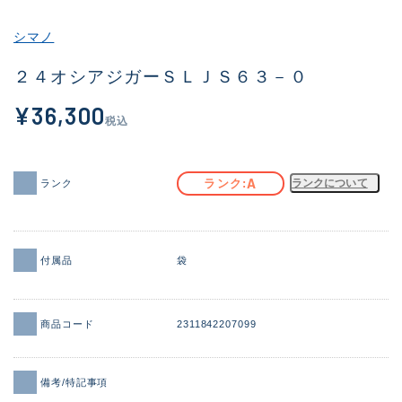
その他
シマノ
新商品
(1925)
２４オシアジガーＳＬＪＳ６３－０
おすすめ
(171)
¥36,300
税込
値下げ品
(14304)
OH済
(936)
A
ランク
ランクについて
ランク
DCチェック済
(1333)
在庫有のみ
(22115)
付属品
袋
価格
商品コード
2311842207099
この条件で検索する
備考/特記事項