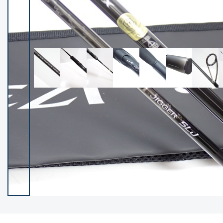
イシグロ御殿場店
イシグロ伊東店
ランク
(102194)
SA
(2947)
A
(17294)
B+
(12276)
B
(21953)
C
(38749)
C-
(5141)
D
(2195)
ランクについて