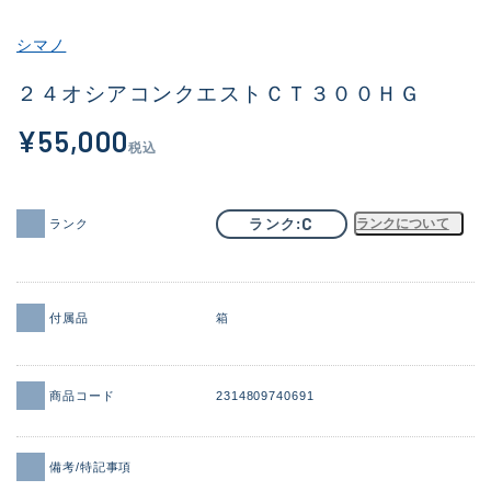
その他
シマノ
新商品
(1856)
２４オシアコンクエストＣＴ３００ＨＧ
おすすめ
(161)
¥55,000
税込
値下げ品
(14304)
OH済
(933)
C
ランク
ランクについて
ランク
DCチェック済
(1328)
在庫有のみ
(22098)
付属品
箱
価格
商品コード
2314809740691
この条件で検索する
備考/特記事項