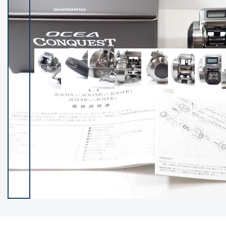
イシグロ御殿場店
イシグロ伊東店
ランク
(102122)
SA
(2946)
A
(17275)
B+
(12268)
B
(21943)
C
(38724)
C-
(5135)
D
(2192)
ランクについて