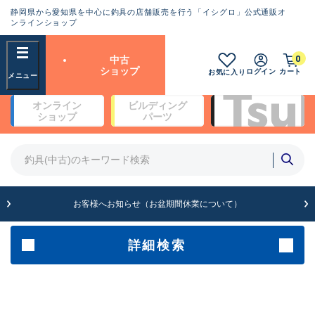
静岡県から愛知県を中心に釣具の店舗販売を行う「イシグロ」公式通販オ
ランクとは？
ンラインショップ
フリーワード
0
中古
SA
ショップ
ログイン
カート
お気に入り
新古品（メーカー問屋から仕
オンライン
ビルディング
入れた未使用品）
良
ショップ
パーツ
商品カテゴリ
※店頭展示時の置き傷が付いている
ものも含む
竿・ルアーロッド(4)
竿・ルアーロッド(64189)
リール・カスタムパーツ(35608)
A
ルアー・エギ(1807)
お客様へお知らせ（お盆期間休業について）
傷が極めて少ない極上品
その他・雑品(1061)
メーカー
詳細検索
B+
使用感や傷は少なく比較的美
店舗
品