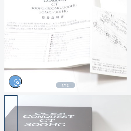
きるもの、改造品も含む
悪
イシグロ西尾店
イシグロ三河安城店
※ルアー、エギ、雑品、その他につきましては
ランク表記はございません。 状態は写真にて
ご確認ください。
イシグロ岡崎大樹寺店
イシグロ半田店
イシグロ岡崎若松店
イシグロ焼津店
イシグロ掛川店
イシグロ沼津店
1
/
12
イシグロ駿東柿田川店
イシグロ豊川店
イシグロ磐田店
イシグロ富士店