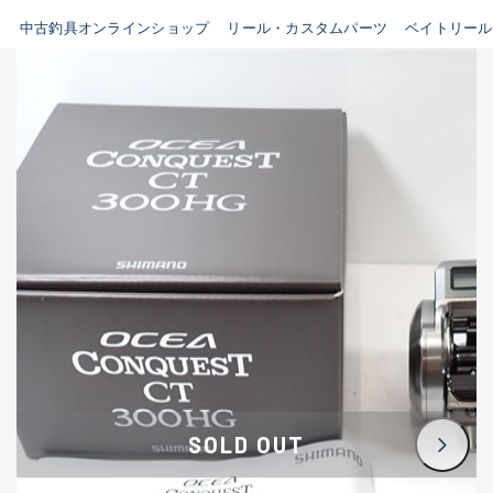
イシグロ鳴海店
中古釣具オンラインショップ
リール・カスタムパーツ
ベイトリール
B
イシグロフレスポ鈴鹿店
使用感や傷はあるが全体的に
イシグロ津高茶屋店
綺麗な良品
イシグロ西春店
C
イシグロカインズモール彦根店
使用感や傷のある一般的な中
イシグロ中川かの里店
古品
イシグロ静岡中吉田店
C-
イシグロ名東引山店
かなり使用感があり、全体的
イシグロ豊田店
に目立つ傷が多い品
イシグロ豊橋向山店
イシグロ岐阜店
D
SOLD OUT
イシグロ高林店
著しく状態が悪いが使用はで