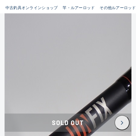
イシグロ鳴海店
中古釣具オンラインショップ
竿・ルアーロッド
その他ルアーロッド
B
イシグロフレスポ鈴鹿店
使用感や傷はあるが全体的に
イシグロ津高茶屋店
綺麗な良品
イシグロ西春店
C
イシグロカインズモール彦根店
使用感や傷のある一般的な中
イシグロ中川かの里店
古品
イシグロ静岡中吉田店
C-
イシグロ名東引山店
かなり使用感があり、全体的
イシグロ豊田店
に目立つ傷が多い品
イシグロ豊橋向山店
イシグロ岐阜店
D
SOLD OUT
イシグロ高林店
著しく状態が悪いが使用はで