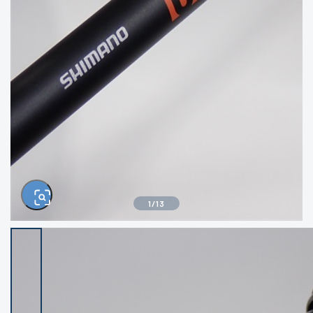
きるもの、改造品も含む
悪
イシグロ西尾店
イシグロ三河安城店
※ルアー、エギ、雑品、その他につきましては
ランク表記はございません。 状態は写真にて
ご確認ください。
イシグロ岡崎大樹寺店
イシグロ半田店
イシグロ岡崎若松店
イシグロ焼津店
イシグロ掛川店
イシグロ沼津店
1
/
13
イシグロ駿東柿田川店
イシグロ豊川店
イシグロ磐田店
イシグロ富士店