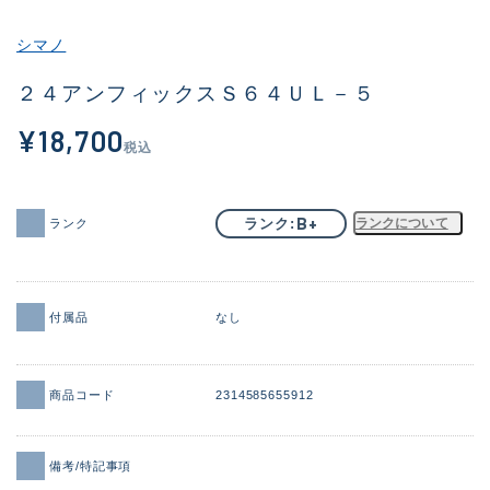
その他
シマノ
新商品
(1903)
２４アンフィックスＳ６４ＵＬ－５
おすすめ
(169)
¥18,700
税込
値下げ品
(14303)
OH済
(936)
B+
ランク
ランクについて
ランク
DCチェック済
(1336)
在庫有のみ
(22066)
付属品
なし
価格
商品コード
2314585655912
この条件で検索する
備考/特記事項