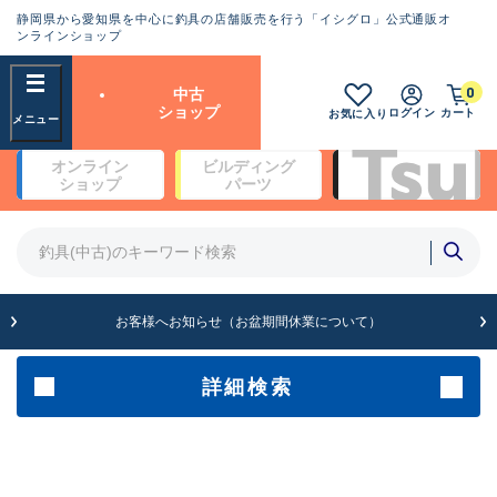
静岡県から愛知県を中心に釣具の店舗販売を行う「イシグロ」公式通販オ
ランクとは？
ンラインショップ
フリーワード
0
中古
SA
ショップ
ログイン
カート
お気に入り
新古品（メーカー問屋から仕
オンライン
ビルディング
入れた未使用品）
良
ショップ
パーツ
商品カテゴリ
※店頭展示時の置き傷が付いている
ものも含む
竿・ルアーロッド(4)
竿・ルアーロッド(64266)
リール・カスタムパーツ(35653)
A
ルアー・エギ(1811)
お客様へお知らせ（お盆期間休業について）
傷が極めて少ない極上品
その他・雑品(1063)
メーカー
詳細検索
B+
使用感や傷は少なく比較的美
店舗
品