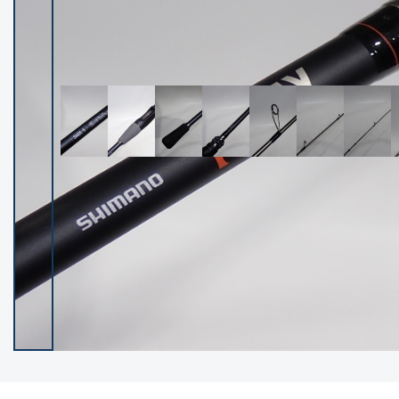
イシグロ御殿場店
イシグロ伊東店
ランク
(102250)
SA
(2950)
A
(17300)
B+
(12282)
B
(21965)
C
(38767)
C-
(5144)
D
(2197)
ランクについて