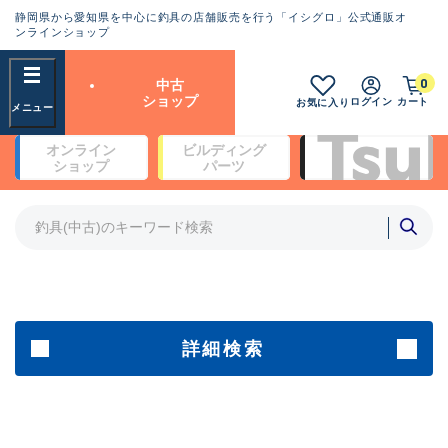
静岡県から愛知県を中心に釣具の店舗販売を行う「イシグロ」公式通販オ
ランクとは？
ンラインショップ
フリーワード
0
中古
SA
ショップ
ログイン
カート
お気に入り
新古品（メーカー問屋から仕
オンライン
ビルディング
入れた未使用品）
良
ショップ
パーツ
商品カテゴリ
※店頭展示時の置き傷が付いている
ものも含む
竿・ルアーロッド(4)
竿・ルアーロッド(64128)
リール・カスタムパーツ(35575)
A
ルアー・エギ(1807)
傷が極めて少ない極上品
その他・雑品(1061)
メーカー
詳細検索
B+
使用感や傷は少なく比較的美
店舗
品