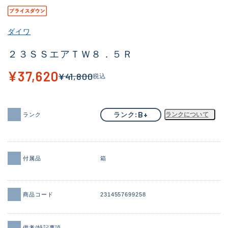
その他
ダイワ
新商品
(1900)
２３ＳＳエアＴＷ８．５Ｒ
おすすめ
(170)
¥37,620
¥41,800
税込
値下げ品
(14306)
OH済
(933)
B+
ランク
ランクについて
ランク
DCチェック済
(1329)
在庫有のみ
(22150)
価格
付属品
箱
商品コード
2314557699258
この条件で検索する
備考/特記事項