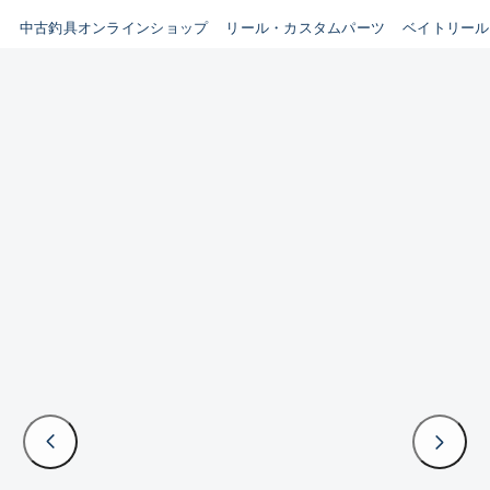
イシグロ鳴海店
中古釣具オンラインショップ
リール・カスタムパーツ
ベイトリール
B
イシグロフレスポ鈴鹿店
使用感や傷はあるが全体的に
イシグロ津高茶屋店
綺麗な良品
イシグロ西春店
C
イシグロ中川かの里店
使用感や傷のある一般的な中
イシグロカインズモール彦根店
古品
イシグロ静岡中吉田店
C-
イシグロ名東引山店
かなり使用感があり、全体的
イシグロ豊田店
に目立つ傷が多い品
イシグロ豊橋向山店
イシグロ岐阜店
D
イシグロ西尾店
著しく状態が悪いが使用はで