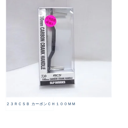
悪
２３ＲＣＳＢ カーボンＣＨ１００ＭＭ