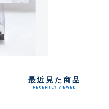
使用感や傷は少なく比較的
B+
使用感や傷はあるが全体的
B
使用感や傷のある一般的な
C
かなり使用感があり、全体
最近見た商品
C-
い品
RECENTLY VIEWED
著しく状態が悪いが使用は
D
品も含む