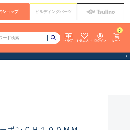
古
ショップ
ビルディング
パーツ
0
ログイン
カート
ヘルプ
お気に入り
カーボンＣＨ１００ＭＭ