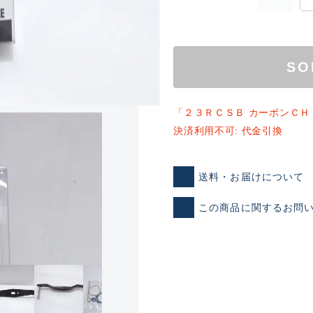
SO
「２３ＲＣＳＢ カーボンＣＨ
決済利用不可: 代金引換
ランクとは？
送料・お届けについて
この商品に関するお問
新古品（メーカー問屋から
品）
SA
※店頭展示時の置き傷が付いて
傷が極めて少ない極上品
A