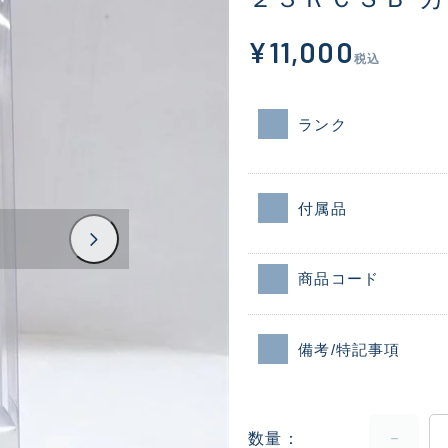
¥11,000
税込
ランク
付属品
商品コード
備考/特記事項
数量