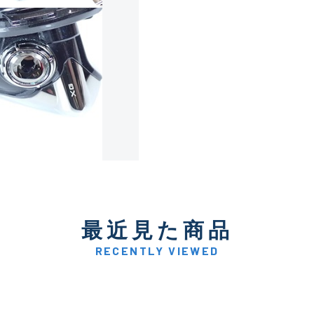
使用感や傷は少なく比較的
B+
使用感や傷はあるが全体的
B
使用感や傷のある一般的な
C
かなり使用感があり、全体
最近見た商品
C-
い品
RECENTLY VIEWED
著しく状態が悪いが使用は
D
品も含む