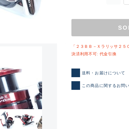
SO
「２３ＢＢ－Ｘラリッサ２５
決済利用不可: 代金引換
ランクとは？
送料・お届けについて
この商品に関するお問
新古品（メーカー問屋から
品）
SA
※店頭展示時の置き傷が付いて
傷が極めて少ない極上品
A