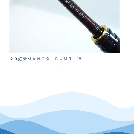
２３紅牙ＭＸＮ６９ＨＢ－ＭＴ・Ｗ