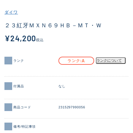
その他
ダイワ
新商品
(1998)
２３紅牙ＭＸＮ６９ＨＢ－ＭＴ・Ｗ
おすすめ
(177)
¥24,200
税込
値下げ品
(14305)
OH済
(933)
A
ランク
ランクについて
ランク
DCチェック済
(1328)
在庫有のみ
(22156)
付属品
なし
価格
商品コード
2315297990056
この条件で検索する
備考/特記事項