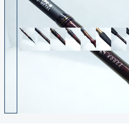
イシグロ御殿場店
イシグロ伊東店
ランク
(102119)
SA
(2946)
A
(17275)
B+
(12268)
B
(21943)
C
(38721)
C-
(5135)
D
(2192)
ランクについて