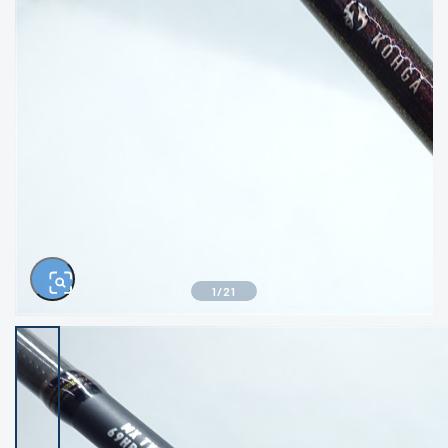
きるもの、改造品も含む
悪
イシグロ西尾店
イシグロ三河安城店
※ルアー、エギ、雑品、その他につきましては
ランク表記はございません。 状態は写真にて
ご確認ください。
イシグロ岡崎大樹寺店
イシグロ半田店
イシグロ岡崎若松店
イシグロ焼津店
イシグロ掛川店
イシグロ沼津店
1
/
21
イシグロ駿東柿田川店
イシグロ豊川店
イシグロ磐田店
イシグロ富士店