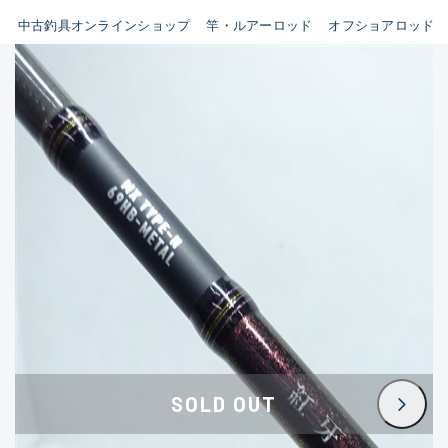
イシグロ鳴海店
中古釣具オンラインショップ
竿・ルアーロッド
オフショアロッド
B
イシグロフレスポ鈴鹿店
使用感や傷はあるが全体的に
イシグロ津高茶屋店
綺麗な良品
イシグロ西春店
C
イシグロ中川かの里店
使用感や傷のある一般的な中
イシグロカインズモール彦根店
古品
イシグロ静岡中吉田店
C-
イシグロ名東引山店
かなり使用感があり、全体的
イシグロ豊田店
に目立つ傷が多い品
イシグロ豊橋向山店
イシグロ岐阜店
D
SOLD OUT
イシグロ高林店
著しく状態が悪いが使用はで