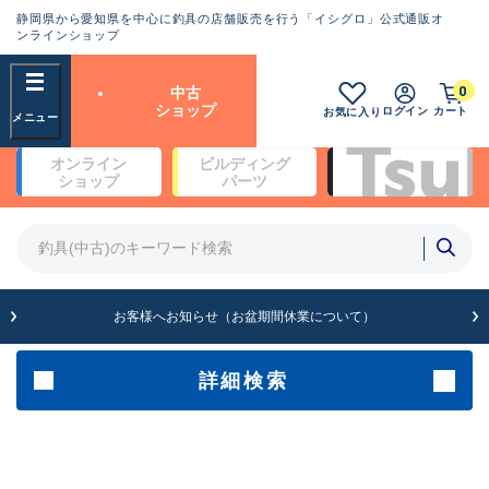
静岡県から愛知県を中心に釣具の店舗販売を行う「イシグロ」公式通販オ
ランクとは？
ンラインショップ
フリーワード
0
中古
SA
ショップ
ログイン
カート
お気に入り
新古品（メーカー問屋から仕
オンライン
ビルディング
入れた未使用品）
良
ショップ
パーツ
商品カテゴリ
※店頭展示時の置き傷が付いている
ものも含む
竿・ルアーロッド(4)
竿・ルアーロッド(64190)
リール・カスタムパーツ(35604)
A
ルアー・エギ(1807)
お客様へお知らせ（お盆期間休業について）
傷が極めて少ない極上品
その他・雑品(1061)
メーカー
詳細検索
B+
使用感や傷は少なく比較的美
店舗
品