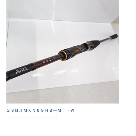
悪
２３紅牙ＭＸＮ６９ＨＢ―ＭＴ・Ｗ