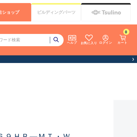
古
ショップ
ビルディング
パーツ
0
ログイン
カート
ヘルプ
お気に入り
６９ＨＢ―ＭＴ・Ｗ