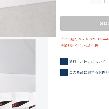
SO
「２３紅牙ＭＸＮ６９ＨＢ―
決済利用不可: 代金引換
ランクとは？
送料・お届けについて
この商品に関するお問
新古品（メーカー問屋から
品）
SA
※店頭展示時の置き傷が付いて
傷が極めて少ない極上品
A