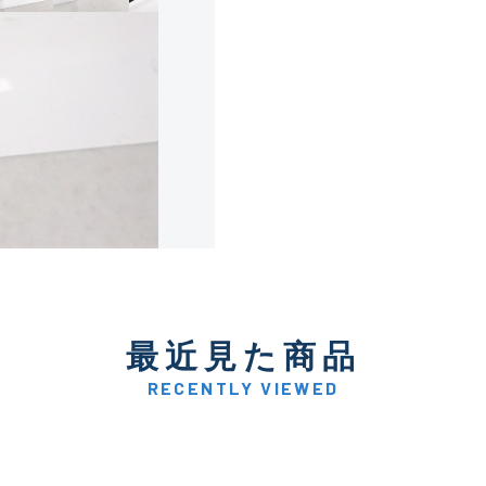
使用感や傷は少なく比較的
B+
使用感や傷はあるが全体的
B
使用感や傷のある一般的な
C
かなり使用感があり、全体
最近見た商品
C-
い品
RECENTLY VIEWED
著しく状態が悪いが使用は
D
品も含む