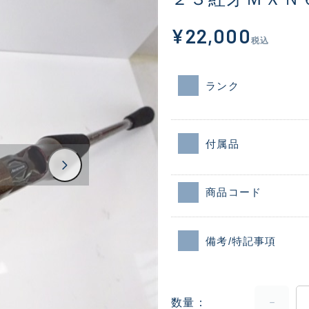
¥22,000
税込
ランク
付属品
商品コード
備考/特記事項
数量