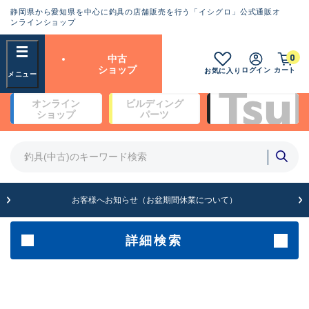
静岡県から愛知県を中心に釣具の店舗販売を行う「イシグロ」公式通販オ
ランクとは？
ンラインショップ
フリーワード
0
中古
SA
ショップ
ログイン
カート
お気に入り
新古品（メーカー問屋から仕
オンライン
ビルディング
入れた未使用品）
良
ショップ
パーツ
商品カテゴリ
※店頭展示時の置き傷が付いている
ものも含む
竿・ルアーロッド(4)
竿・ルアーロッド(64190)
リール・カスタムパーツ(35604)
A
ルアー・エギ(1807)
お客様へお知らせ（お盆期間休業について）
傷が極めて少ない極上品
その他・雑品(1061)
メーカー
詳細検索
B+
使用感や傷は少なく比較的美
店舗
品