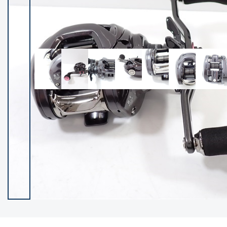
イシグロ御殿場店
イシグロ伊東店
ランク
(102119)
SA
(2946)
A
(17275)
B+
(12268)
B
(21943)
C
(38721)
C-
(5135)
D
(2192)
ランクについて