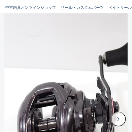
イシグロ鳴海店
中古釣具オンラインショップ
リール・カスタムパーツ
ベイトリール
B
イシグロフレスポ鈴鹿店
使用感や傷はあるが全体的に
イシグロ津高茶屋店
綺麗な良品
イシグロ西春店
C
イシグロ中川かの里店
使用感や傷のある一般的な中
イシグロカインズモール彦根店
古品
イシグロ静岡中吉田店
C-
イシグロ名東引山店
かなり使用感があり、全体的
イシグロ豊田店
に目立つ傷が多い品
イシグロ豊橋向山店
イシグロ岐阜店
D
イシグロ高林店
著しく状態が悪いが使用はで