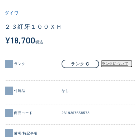
その他
ダイワ
新商品
(1851)
２３紅牙１００ＸＨ
おすすめ
(160)
¥18,700
税込
値下げ品
(14305)
OH済
(933)
C
ランク
ランクについて
ランク
DCチェック済
(1328)
在庫有のみ
(22145)
付属品
なし
価格
商品コード
2319367558573
この条件で検索する
備考/特記事項