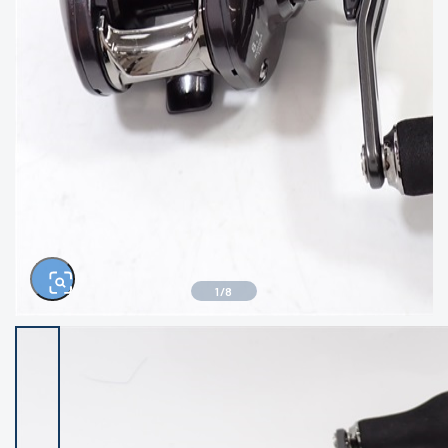
きるもの、改造品も含む
悪
イシグロ西尾店
イシグロ三河安城店
※ルアー、エギ、雑品、その他につきましては
ランク表記はございません。 状態は写真にて
ご確認ください。
イシグロ岡崎大樹寺店
イシグロ半田店
イシグロ岡崎若松店
イシグロ焼津店
イシグロ掛川店
イシグロ沼津店
1
/
8
イシグロ駿東柿田川店
イシグロ豊川店
イシグロ磐田店
イシグロ富士店