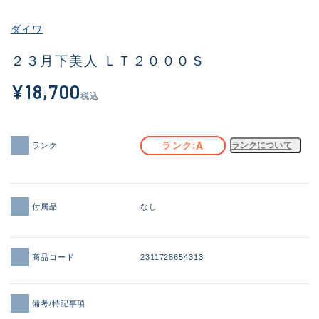
その他
ダイワ
新商品
(1951)
２３月下美人 ＬＴ２０００Ｓ
おすすめ
(173)
¥18,700
税込
値下げ品
(14304)
OH済
(936)
A
ランク
ランクについて
ランク
DCチェック済
(1335)
在庫有のみ
(22107)
付属品
なし
価格
商品コード
2311728654313
この条件で検索する
備考/特記事項