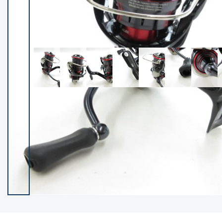
イシグロ御殿場店
イシグロ伊東店
ランク
(102217)
SA
(2949)
A
(17297)
B+
(12278)
B
(21960)
C
(38756)
C-
(5142)
D
(2196)
ランクについて