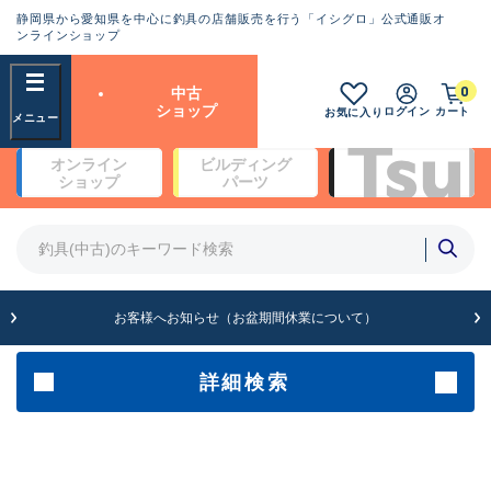
静岡県から愛知県を中心に釣具の店舗販売を行う「イシグロ」公式通販オ
ランクとは？
ンラインショップ
フリーワード
0
中古
SA
ショップ
ログイン
カート
お気に入り
新古品（メーカー問屋から仕
オンライン
ビルディング
入れた未使用品）
良
ショップ
パーツ
商品カテゴリ
※店頭展示時の置き傷が付いている
ものも含む
竿・ルアーロッド(4)
竿・ルアーロッド(64253)
リール・カスタムパーツ(35638)
A
ルアー・エギ(1807)
お客様へお知らせ（お盆期間休業について）
傷が極めて少ない極上品
その他・雑品(1062)
メーカー
詳細検索
B+
使用感や傷は少なく比較的美
店舗
品