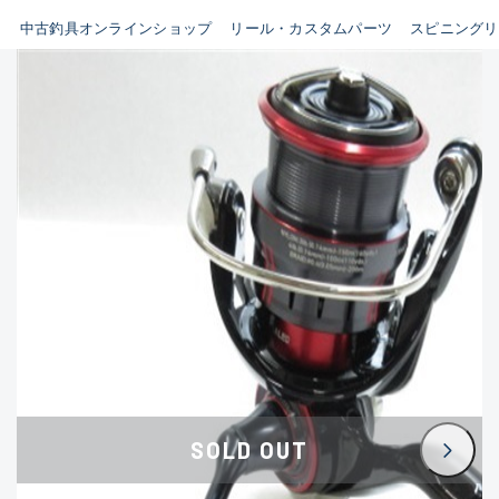
イシグロ鳴海店
中古釣具オンラインショップ
リール・カスタムパーツ
スピニングリ
B
イシグロフレスポ鈴鹿店
使用感や傷はあるが全体的に
イシグロ津高茶屋店
綺麗な良品
イシグロ西春店
C
イシグロカインズモール彦根店
使用感や傷のある一般的な中
イシグロ中川かの里店
古品
イシグロ静岡中吉田店
C-
イシグロ名東引山店
かなり使用感があり、全体的
イシグロ豊田店
に目立つ傷が多い品
イシグロ豊橋向山店
イシグロ岐阜店
D
SOLD OUT
イシグロ高林店
著しく状態が悪いが使用はで