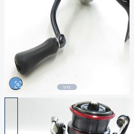
きるもの、改造品も含む
悪
イシグロ西尾店
イシグロ三河安城店
※ルアー、エギ、雑品、その他につきましては
ランク表記はございません。 状態は写真にて
ご確認ください。
イシグロ岡崎大樹寺店
イシグロ半田店
イシグロ岡崎若松店
イシグロ焼津店
イシグロ掛川店
イシグロ沼津店
1
/
13
イシグロ駿東柿田川店
イシグロ豊川店
イシグロ磐田店
イシグロ富士店