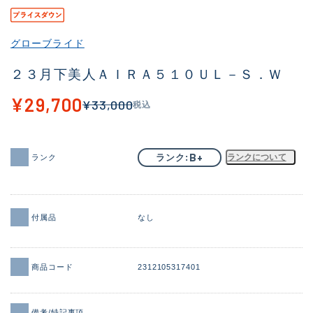
その他
グローブライド
新商品
(2090)
２３月下美人ＡＩＲＡ５１０ＵＬ－Ｓ．Ｗ
おすすめ
(177)
¥29,700
¥33,000
税込
値下げ品
(14299)
OH済
(943)
B+
ランク
ランクについて
ランク
DCチェック済
(1339)
在庫有のみ
(21944)
価格
付属品
なし
商品コード
2312105317401
この条件で検索する
備考/特記事項