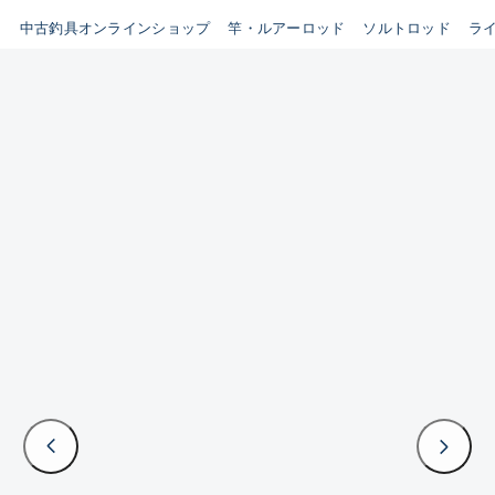
イシグロ鳴海店
中古釣具オンラインショップ
竿・ルアーロッド
ソルトロッド
ラ
B
イシグロフレスポ鈴鹿店
使用感や傷はあるが全体的に
イシグロ津高茶屋店
綺麗な良品
イシグロ西春店
C
イシグロカインズモール彦根店
使用感や傷のある一般的な中
イシグロ中川かの里店
古品
イシグロ静岡中吉田店
C-
イシグロ名東引山店
かなり使用感があり、全体的
イシグロ豊田店
に目立つ傷が多い品
イシグロ豊橋向山店
イシグロ岐阜店
D
イシグロ高林店
著しく状態が悪いが使用はで