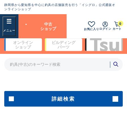
静岡県から愛知県を中心に釣具の店舗販売を行う「イシグロ」公式通販オ
ランクとは？
ンラインショップ
フリーワード
0
中古
SA
ショップ
ログイン
カート
お気に入り
新古品（メーカー問屋から仕
オンライン
ビルディング
入れた未使用品）
良
ショップ
パーツ
商品カテゴリ
※店頭展示時の置き傷が付いている
ものも含む
竿・ルアーロッド(5)
竿・ルアーロッド(64424)
リール・カスタムパーツ(35767)
A
ルアー・エギ(1812)
傷が極めて少ない極上品
その他・雑品(1066)
メーカー
詳細検索
B+
使用感や傷は少なく比較的美
店舗
品