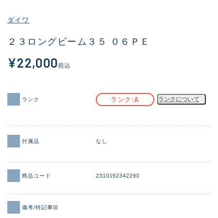
その他
ダイワ
新商品
(1920)
２３ロングビーム３５ ０６ＰＥ
おすすめ
(169)
¥22,000
税込
値下げ品
(14303)
OH済
(936)
A
ランク
ランクについて
ランク
DCチェック済
(1336)
在庫有のみ
(22031)
付属品
なし
価格
商品コード
2310192342290
この条件で検索する
備考/特記事項