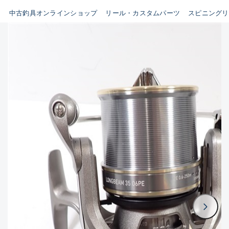
イシグロ鳴海店
中古釣具オンラインショップ
リール・カスタムパーツ
スピニングリ
B
イシグロフレスポ鈴鹿店
使用感や傷はあるが全体的に
イシグロ津高茶屋店
綺麗な良品
イシグロ西春店
C
イシグロ中川かの里店
使用感や傷のある一般的な中
イシグロカインズモール彦根店
古品
イシグロ静岡中吉田店
C-
イシグロ名東引山店
かなり使用感があり、全体的
イシグロ豊田店
に目立つ傷が多い品
イシグロ豊橋向山店
イシグロ岐阜店
D
イシグロ高林店
著しく状態が悪いが使用はで