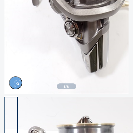
きるもの、改造品も含む
悪
イシグロ西尾店
イシグロ三河安城店
※ルアー、エギ、雑品、その他につきましては
ランク表記はございません。 状態は写真にて
ご確認ください。
イシグロ岡崎大樹寺店
イシグロ半田店
イシグロ岡崎若松店
イシグロ焼津店
イシグロ掛川店
イシグロ沼津店
1
/
8
イシグロ駿東柿田川店
イシグロ豊川店
イシグロ磐田店
イシグロ富士店