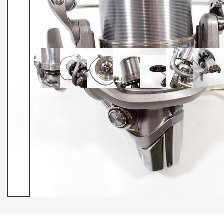
イシグロ御殿場店
イシグロ伊東店
ランク
(102267)
SA
(2950)
A
(17304)
B+
(12285)
B
(21969)
C
(38773)
C-
(5144)
D
(2197)
ランクについて