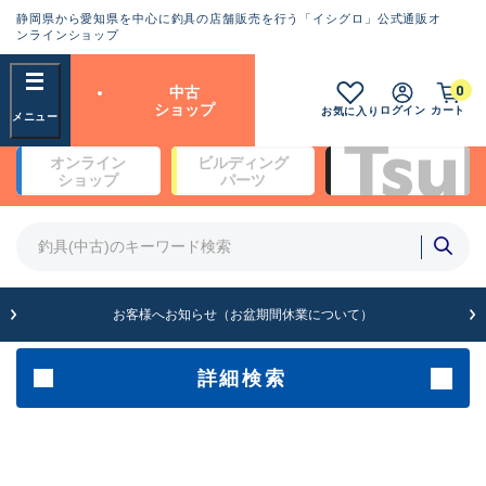
静岡県から愛知県を中心に釣具の店舗販売を行う「イシグロ」公式通販オ
ランクとは？
ンラインショップ
フリーワード
0
中古
SA
ショップ
ログイン
カート
お気に入り
新古品（メーカー問屋から仕
オンライン
ビルディング
入れた未使用品）
良
ショップ
パーツ
商品カテゴリ
※店頭展示時の置き傷が付いている
ものも含む
竿・ルアーロッド(4)
竿・ルアーロッド(64278)
リール・カスタムパーツ(35658)
A
ルアー・エギ(1811)
お客様へお知らせ（お盆期間休業について）
傷が極めて少ない極上品
その他・雑品(1063)
メーカー
詳細検索
B+
使用感や傷は少なく比較的美
店舗
品