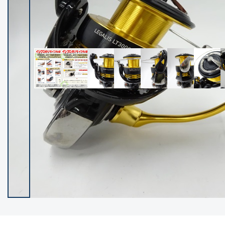
イシグロ御殿場店
イシグロ伊東店
ランク
(102592)
SA
(2967)
A
(17347)
B+
(12333)
B
(22020)
C
(38896)
C-
(5171)
D
(2208)
ランクについて