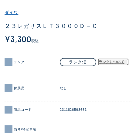
その他
ダイワ
新商品
(2054)
２３レガリスＬＴ３０００Ｄ－Ｃ
おすすめ
(183)
¥3,300
税込
値下げ品
(14298)
OH済
(944)
C
ランク
ランクについて
ランク
DCチェック済
(1339)
在庫有のみ
(21906)
付属品
なし
価格
商品コード
2311826593651
この条件で検索する
備考/特記事項