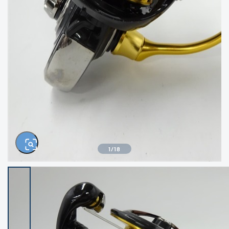
きるもの、改造品も含む
悪
イシグロ西尾店
イシグロ三河安城店
※ルアー、エギ、雑品、その他につきましては
ランク表記はございません。 状態は写真にて
ご確認ください。
イシグロ半田店
イシグロ岡崎若松店
イシグロ岡崎大樹寺店
イシグロ焼津店
イシグロ掛川店
イシグロ沼津店
1
/
18
イシグロ駿東柿田川店
イシグロ豊川店
イシグロ磐田店
イシグロ富士店