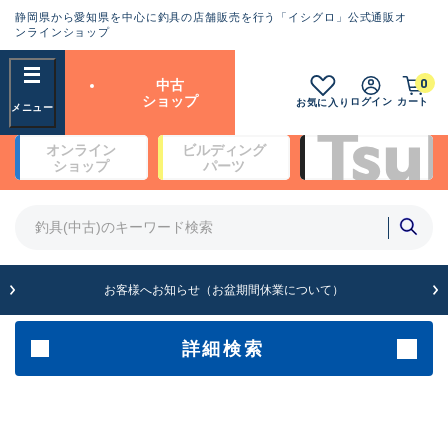
静岡県から愛知県を中心に釣具の店舗販売を行う「イシグロ」公式通販オ
ランクとは？
ンラインショップ
フリーワード
0
中古
SA
ショップ
ログイン
カート
お気に入り
新古品（メーカー問屋から仕
オンライン
ビルディング
入れた未使用品）
良
ショップ
パーツ
商品カテゴリ
※店頭展示時の置き傷が付いている
ものも含む
竿・ルアーロッド(5)
竿・ルアーロッド(64459)
リール・カスタムパーツ(35795)
A
ルアー・エギ(1816)
お客様へお知らせ（お盆期間休業について）
傷が極めて少ない極上品
その他・雑品(1068)
メーカー
詳細検索
B+
使用感や傷は少なく比較的美
店舗
品