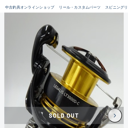
イシグロ鳴海店
中古釣具オンラインショップ
リール・カスタムパーツ
スピニングリ
B
イシグロフレスポ鈴鹿店
使用感や傷はあるが全体的に
イシグロ津高茶屋店
綺麗な良品
イシグロ西春店
C
イシグロ中川かの里店
使用感や傷のある一般的な中
イシグロカインズモール彦根店
古品
イシグロ静岡中吉田店
C-
イシグロ名東引山店
かなり使用感があり、全体的
イシグロ豊田店
に目立つ傷が多い品
イシグロ豊橋向山店
イシグロ岐阜店
D
SOLD OUT
イシグロ高林店
著しく状態が悪いが使用はで