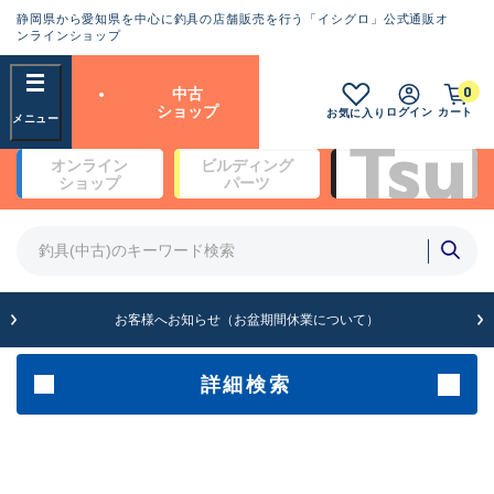
静岡県から愛知県を中心に釣具の店舗販売を行う「イシグロ」公式通販オ
ランクとは？
ンラインショップ
フリーワード
0
中古
SA
ショップ
ログイン
カート
お気に入り
新古品（メーカー問屋から仕
オンライン
ビルディング
入れた未使用品）
良
ショップ
パーツ
商品カテゴリ
※店頭展示時の置き傷が付いている
ものも含む
竿・ルアーロッド(4)
竿・ルアーロッド(64261)
リール・カスタムパーツ(35650)
A
ルアー・エギ(1807)
お客様へお知らせ（お盆期間休業について）
傷が極めて少ない極上品
その他・雑品(1061)
メーカー
詳細検索
B+
使用感や傷は少なく比較的美
店舗
品