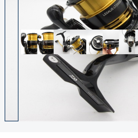
イシグロ御殿場店
イシグロ伊東店
ランク
(102236)
SA
(2950)
A
(17300)
B+
(12281)
B
(21961)
C
(38766)
C-
(5142)
D
(2197)
ランクについて