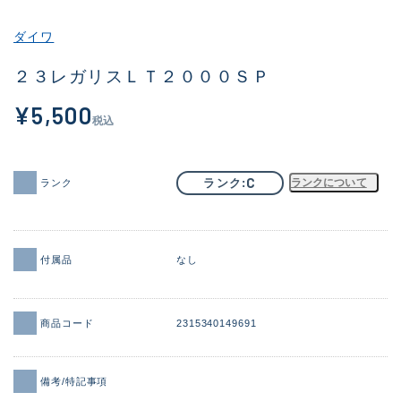
その他
ダイワ
新商品
(1973)
２３レガリスＬＴ２０００ＳＰ
おすすめ
(173)
¥5,500
税込
値下げ品
(14303)
OH済
(936)
C
ランク
ランクについて
ランク
DCチェック済
(1336)
在庫有のみ
(22087)
付属品
なし
価格
商品コード
2315340149691
この条件で検索する
備考/特記事項