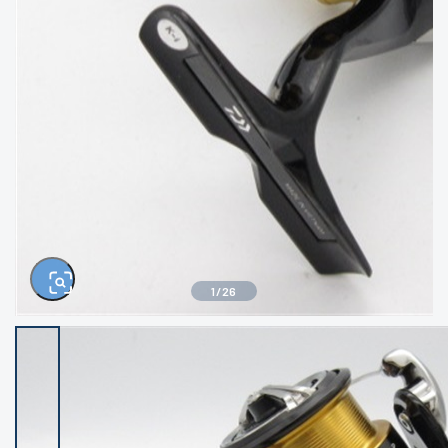
きるもの、改造品も含む
悪
イシグロ西尾店
イシグロ三河安城店
※ルアー、エギ、雑品、その他につきましては
ランク表記はございません。 状態は写真にて
ご確認ください。
イシグロ岡崎大樹寺店
イシグロ半田店
イシグロ岡崎若松店
イシグロ焼津店
イシグロ掛川店
イシグロ沼津店
1
/
26
イシグロ駿東柿田川店
イシグロ豊川店
イシグロ磐田店
イシグロ富士店