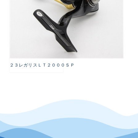
２３レガリスＬＴ２０００ＳＰ