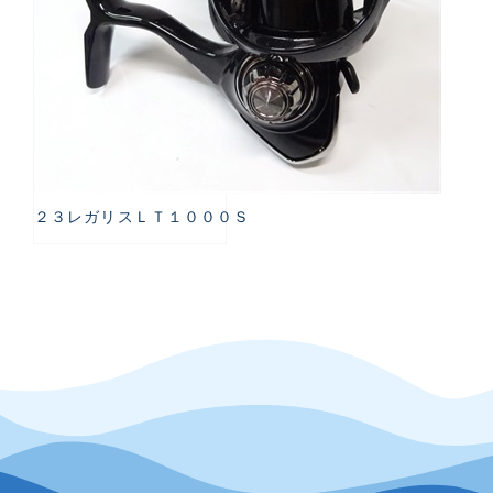
２３レガリスＬＴ１０００Ｓ