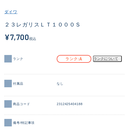
その他
ダイワ
新商品
(1927)
２３レガリスＬＴ１０００Ｓ
おすすめ
(171)
¥7,700
税込
値下げ品
(14303)
OH済
(936)
A
ランク
ランクについて
ランク
DCチェック済
(1336)
在庫有のみ
(22033)
付属品
なし
価格
商品コード
2312425404188
この条件で検索する
備考/特記事項