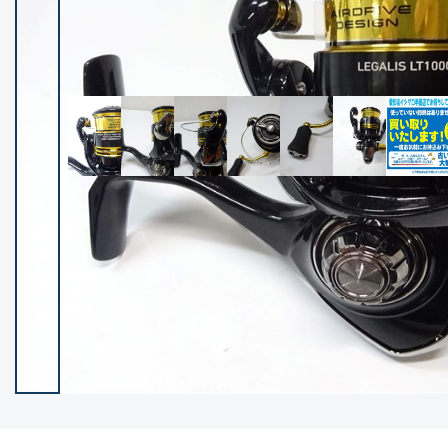
イシグロ御殿場店
イシグロ伊東店
ランク
(102274)
SA
(2950)
A
(17305)
B+
(12285)
B
(21972)
C
(38776)
C-
(5144)
D
(2197)
ランクについて