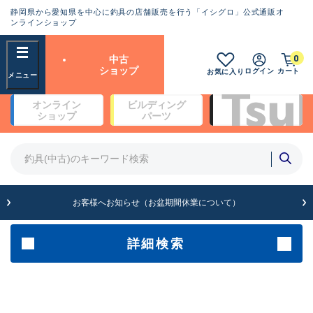
静岡県から愛知県を中心に釣具の店舗販売を行う「イシグロ」公式通販オ
ランクとは？
ンラインショップ
フリーワード
0
中古
SA
ショップ
ログイン
カート
お気に入り
新古品（メーカー問屋から仕
オンライン
ビルディング
入れた未使用品）
良
ショップ
パーツ
商品カテゴリ
※店頭展示時の置き傷が付いている
ものも含む
竿・ルアーロッド(4)
竿・ルアーロッド(64278)
リール・カスタムパーツ(35665)
A
ルアー・エギ(1811)
お客様へお知らせ（お盆期間休業について）
傷が極めて少ない極上品
その他・雑品(1063)
メーカー
詳細検索
B+
使用感や傷は少なく比較的美
店舗
品