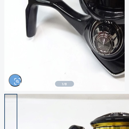
きるもの、改造品も含む
悪
イシグロ西尾店
イシグロ三河安城店
※ルアー、エギ、雑品、その他につきましては
ランク表記はございません。 状態は写真にて
ご確認ください。
イシグロ岡崎大樹寺店
イシグロ半田店
イシグロ岡崎若松店
イシグロ焼津店
イシグロ掛川店
イシグロ沼津店
1
/
8
イシグロ駿東柿田川店
イシグロ豊川店
イシグロ磐田店
イシグロ富士店