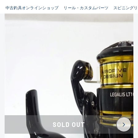
イシグロ鳴海店
中古釣具オンラインショップ
リール・カスタムパーツ
スピニングリ
B
イシグロフレスポ鈴鹿店
使用感や傷はあるが全体的に
イシグロ津高茶屋店
綺麗な良品
イシグロ西春店
C
イシグロカインズモール彦根店
使用感や傷のある一般的な中
イシグロ中川かの里店
古品
イシグロ静岡中吉田店
C-
イシグロ名東引山店
かなり使用感があり、全体的
イシグロ豊田店
に目立つ傷が多い品
イシグロ豊橋向山店
イシグロ岐阜店
D
SOLD OUT
イシグロ高林店
著しく状態が悪いが使用はで