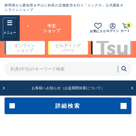
静岡県から愛知県を中心に釣具の店舗販売を行う「イシグロ」公式通販オ
ランクとは？
ンラインショップ
フリーワード
0
中古
SA
ショップ
ログイン
カート
お気に入り
新古品（メーカー問屋から仕
オンライン
ビルディング
入れた未使用品）
良
ショップ
パーツ
商品カテゴリ
※店頭展示時の置き傷が付いている
ものも含む
竿・ルアーロッド(4)
竿・ルアーロッド(64190)
リール・カスタムパーツ(35604)
A
ルアー・エギ(1807)
お客様へお知らせ（お盆期間休業について）
傷が極めて少ない極上品
その他・雑品(1061)
メーカー
詳細検索
B+
使用感や傷は少なく比較的美
店舗
品