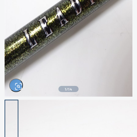
きるもの、改造品も含む
悪
イシグロ西尾店
イシグロ三河安城店
※ルアー、エギ、雑品、その他につきましては
ランク表記はございません。 状態は写真にて
ご確認ください。
イシグロ岡崎大樹寺店
イシグロ半田店
イシグロ岡崎若松店
イシグロ焼津店
イシグロ掛川店
イシグロ沼津店
1
/
14
イシグロ駿東柿田川店
イシグロ豊川店
イシグロ磐田店
イシグロ富士店