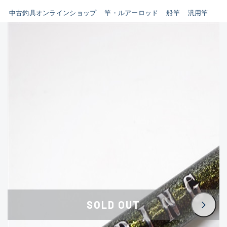
イシグロ鳴海店
中古釣具オンラインショップ
竿・ルアーロッド
船竿
汎用竿
B
イシグロフレスポ鈴鹿店
使用感や傷はあるが全体的に
イシグロ津高茶屋店
綺麗な良品
イシグロ西春店
C
イシグロ中川かの里店
使用感や傷のある一般的な中
イシグロカインズモール彦根店
古品
イシグロ静岡中吉田店
C-
イシグロ名東引山店
かなり使用感があり、全体的
イシグロ豊田店
に目立つ傷が多い品
イシグロ豊橋向山店
イシグロ岐阜店
D
SOLD OUT
イシグロ高林店
著しく状態が悪いが使用はで