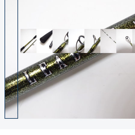
イシグロ御殿場店
イシグロ伊東店
ランク
(102119)
SA
(2946)
A
(17275)
B+
(12268)
B
(21943)
C
(38721)
C-
(5135)
D
(2192)
ランクについて