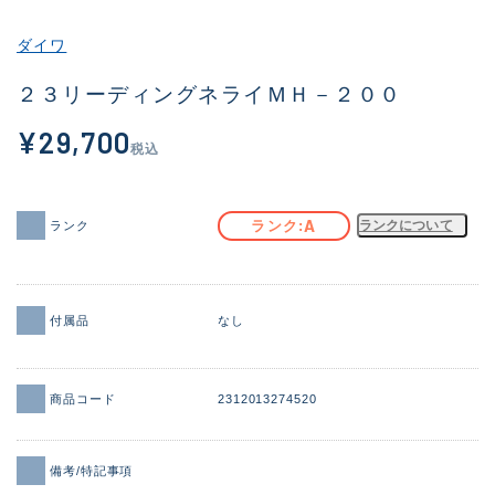
その他
ダイワ
新商品
(1851)
２３リーディングネライＭＨ－２００
おすすめ
(160)
¥29,700
税込
値下げ品
(14305)
OH済
(933)
A
ランク
ランクについて
ランク
DCチェック済
(1328)
在庫有のみ
(22151)
付属品
なし
価格
商品コード
2312013274520
この条件で検索する
備考/特記事項