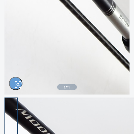
きるもの、改造品も含む
悪
イシグロ西尾店
イシグロ三河安城店
※ルアー、エギ、雑品、その他につきましては
ランク表記はございません。 状態は写真にて
ご確認ください。
イシグロ半田店
イシグロ岡崎大樹寺店
イシグロ岡崎若松店
イシグロ焼津店
イシグロ掛川店
イシグロ沼津店
1
/
11
イシグロ駿東柿田川店
イシグロ磐田店
イシグロ豊川店
イシグロ富士店