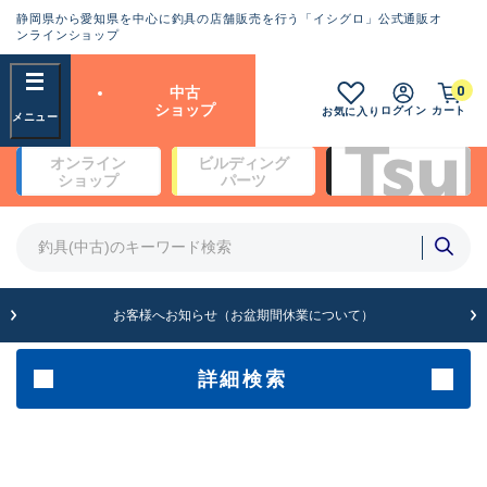
静岡県から愛知県を中心に釣具の店舗販売を行う「イシグロ」公式通販オ
ランクとは？
ンラインショップ
フリーワード
0
中古
SA
ショップ
ログイン
カート
お気に入り
新古品（メーカー問屋から仕
オンライン
ビルディング
入れた未使用品）
良
ショップ
パーツ
商品カテゴリ
※店頭展示時の置き傷が付いている
ものも含む
竿・ルアーロッド(4)
竿・ルアーロッド(64369)
リール・カスタムパーツ(35700)
A
ルアー・エギ(1811)
お客様へお知らせ（お盆期間休業について）
傷が極めて少ない極上品
その他・雑品(1063)
メーカー
詳細検索
B+
使用感や傷は少なく比較的美
店舗
品