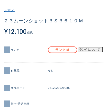
その他
シマノ
新商品
(1956)
２３ムーンショットＢＳＢ６１０Ｍ
おすすめ
(164)
¥12,100
税込
値下げ品
(14301)
OH済
(936)
A
ランク
ランクについて
ランク
DCチェック済
(1337)
在庫有のみ
(21991)
付属品
なし
価格
商品コード
2312229929085
この条件で検索する
備考/特記事項