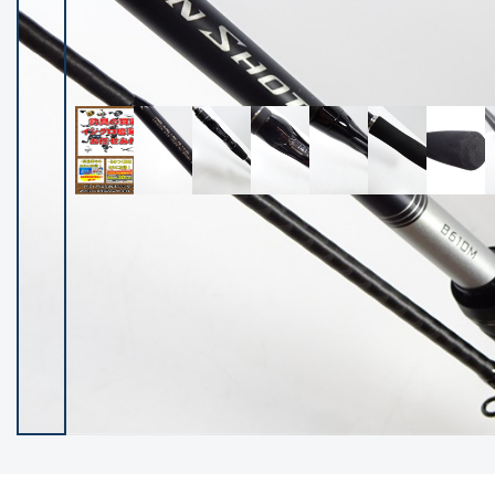
イシグロ御殿場店
イシグロ伊東店
ランク
(102400)
SA
(2953)
A
(17318)
B+
(12301)
B
(21990)
C
(38837)
C-
(5150)
D
(2205)
ランクについて