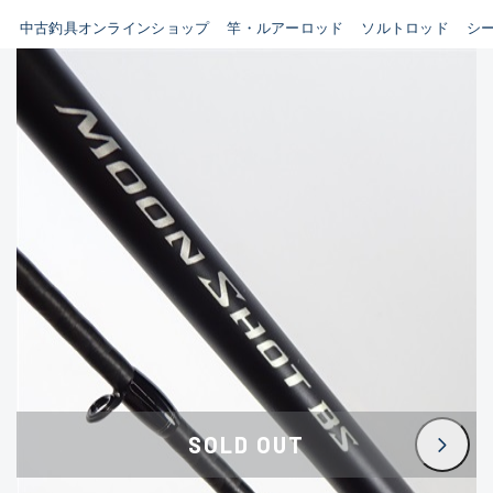
イシグロ鳴海店
中古釣具オンラインショップ
竿・ルアーロッド
ソルトロッド
シ
B
イシグロフレスポ鈴鹿店
使用感や傷はあるが全体的に
イシグロ津高茶屋店
綺麗な良品
イシグロ西春店
C
イシグロ中川かの里店
使用感や傷のある一般的な中
イシグロカインズモール彦根店
古品
イシグロ静岡中吉田店
C-
イシグロ名東引山店
かなり使用感があり、全体的
イシグロ豊田店
に目立つ傷が多い品
イシグロ豊橋向山店
イシグロ岐阜店
D
SOLD OUT
イシグロ高林店
著しく状態が悪いが使用はで