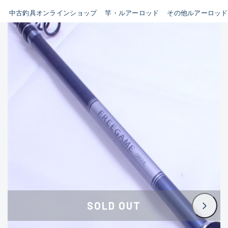
イシグロ鳴海店
中古釣具オンラインショップ
竿・ルアーロッド
その他ルアーロッド
B
イシグロフレスポ鈴鹿店
使用感や傷はあるが全体的に
イシグロ津高茶屋店
綺麗な良品
イシグロ西春店
C
イシグロカインズモール彦根店
使用感や傷のある一般的な中
イシグロ中川かの里店
古品
イシグロ静岡中吉田店
C-
イシグロ名東引山店
かなり使用感があり、全体的
イシグロ豊田店
に目立つ傷が多い品
イシグロ豊橋向山店
イシグロ岐阜店
D
SOLD OUT
イシグロ高林店
著しく状態が悪いが使用はで