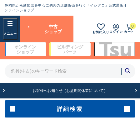
静岡県から愛知県を中心に釣具の店舗販売を行う「イシグロ」公式通販オ
ランクとは？
ンラインショップ
フリーワード
0
中古
SA
ショップ
ログイン
カート
お気に入り
新古品（メーカー問屋から仕
オンライン
ビルディング
入れた未使用品）
良
ショップ
パーツ
商品カテゴリ
※店頭展示時の置き傷が付いている
ものも含む
竿・ルアーロッド(4)
竿・ルアーロッド(64262)
リール・カスタムパーツ(35650)
A
ルアー・エギ(1807)
お客様へお知らせ（お盆期間休業について）
傷が極めて少ない極上品
その他・雑品(1061)
メーカー
詳細検索
B+
使用感や傷は少なく比較的美
店舗
品