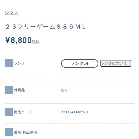
その他
シマノ
新商品
(1886)
２３フリーゲームＳ８６ＭＬ
おすすめ
(156)
¥8,800
税込
値下げ品
(14303)
OH済
(936)
B
ランク
ランクについて
ランク
DCチェック済
(1336)
在庫有のみ
(22081)
付属品
なし
価格
商品コード
2311641482161
この条件で検索する
備考/特記事項