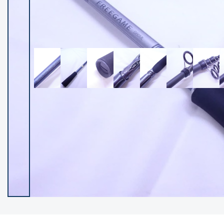
イシグロ御殿場店
イシグロ伊東店
ランク
(102237)
SA
(2950)
A
(17300)
B+
(12281)
B
(21962)
C
(38766)
C-
(5142)
D
(2197)
ランクについて