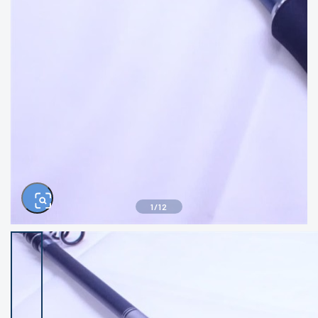
きるもの、改造品も含む
悪
イシグロ西尾店
イシグロ三河安城店
※ルアー、エギ、雑品、その他につきましては
ランク表記はございません。 状態は写真にて
ご確認ください。
イシグロ岡崎大樹寺店
イシグロ半田店
イシグロ岡崎若松店
イシグロ焼津店
イシグロ掛川店
イシグロ沼津店
1
/
12
イシグロ駿東柿田川店
イシグロ豊川店
イシグロ磐田店
イシグロ富士店