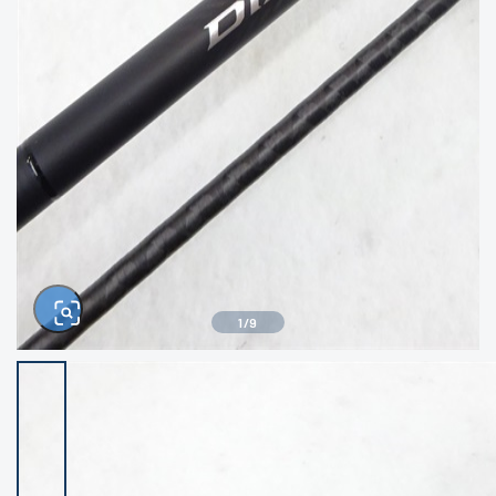
きるもの、改造品も含む
悪
イシグロ西尾店
イシグロ三河安城店
※ルアー、エギ、雑品、その他につきましては
ランク表記はございません。 状態は写真にて
ご確認ください。
イシグロ半田店
イシグロ岡崎大樹寺店
イシグロ岡崎若松店
イシグロ焼津店
イシグロ掛川店
イシグロ沼津店
1
/
9
イシグロ駿東柿田川店
イシグロ豊川店
イシグロ富士店
イシグロ磐田店