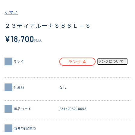
その他
シマノ
新商品
(2041)
２３ディアルーナＳ８６Ｌ－Ｓ
おすすめ
(168)
¥18,700
税込
値下げ品
(14300)
OH済
(943)
A
ランク
ランクについて
ランク
DCチェック済
(1338)
在庫有のみ
(21969)
付属品
なし
価格
商品コード
2314295218698
この条件で検索する
備考/特記事項