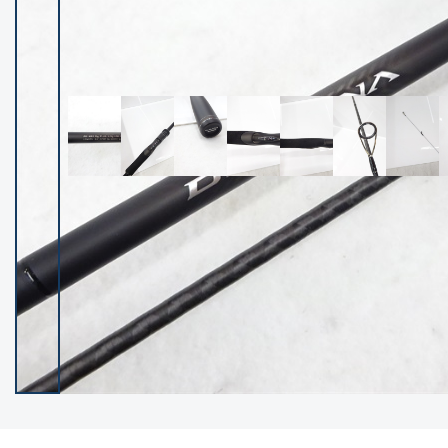
イシグロ御殿場店
イシグロ伊東店
ランク
(102489)
SA
(2957)
A
(17334)
B+
(12312)
B
(22007)
C
(38864)
C-
(5163)
D
(2206)
ランクについて