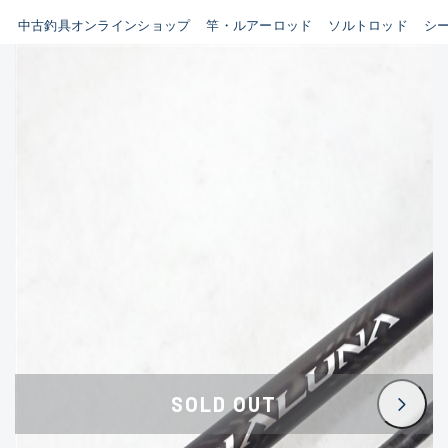
イシグロ鳴海店
中古釣具オンラインショップ
竿・ルアーロッド
ソルトロッド
シ
B
イシグロフレスポ鈴鹿店
使用感や傷はあるが全体的に
イシグロ津高茶屋店
綺麗な良品
イシグロ西春店
C
イシグロカインズモール彦根店
使用感や傷のある一般的な中
イシグロ中川かの里店
古品
イシグロ静岡中吉田店
C-
イシグロ名東引山店
かなり使用感があり、全体的
イシグロ豊田店
に目立つ傷が多い品
イシグロ豊橋向山店
イシグロ岐阜店
D
SOLD OUT
イシグロ高林店
著しく状態が悪いが使用はで