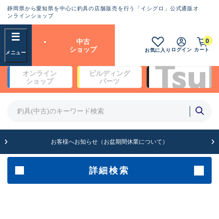
静岡県から愛知県を中心に釣具の店舗販売を行う「イシグロ」公式通販オ
ランクとは？
ンラインショップ
フリーワード
0
中古
SA
ショップ
ログイン
カート
お気に入り
新古品（メーカー問屋から仕
オンライン
ビルディング
入れた未使用品）
良
ショップ
パーツ
商品カテゴリ
※店頭展示時の置き傷が付いている
ものも含む
竿・ルアーロッド(5)
竿・ルアーロッド(64393)
リール・カスタムパーツ(35754)
A
ルアー・エギ(1813)
お客様へお知らせ（お盆期間休業について）
傷が極めて少ない極上品
その他・雑品(1065)
メーカー
詳細検索
B+
使用感や傷は少なく比較的美
店舗
品