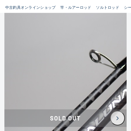
イシグロ鳴海店
中古釣具オンラインショップ
竿・ルアーロッド
ソルトロッド
シ
B
イシグロフレスポ鈴鹿店
使用感や傷はあるが全体的に
イシグロ津高茶屋店
綺麗な良品
イシグロ西春店
C
イシグロ中川かの里店
使用感や傷のある一般的な中
イシグロカインズモール彦根店
古品
イシグロ静岡中吉田店
C-
イシグロ名東引山店
かなり使用感があり、全体的
イシグロ豊田店
に目立つ傷が多い品
イシグロ豊橋向山店
イシグロ岐阜店
D
SOLD OUT
イシグロ高林店
著しく状態が悪いが使用はで