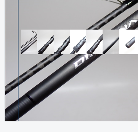
イシグロ御殿場店
イシグロ伊東店
ランク
(102119)
SA
(2946)
A
(17275)
B+
(12268)
B
(21943)
C
(38721)
C-
(5135)
D
(2192)
ランクについて