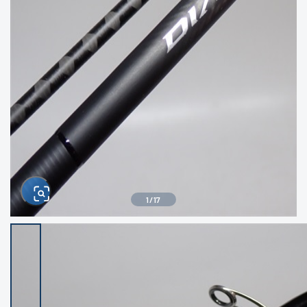
きるもの、改造品も含む
悪
イシグロ西尾店
イシグロ三河安城店
※ルアー、エギ、雑品、その他につきましては
ランク表記はございません。 状態は写真にて
ご確認ください。
イシグロ岡崎大樹寺店
イシグロ半田店
イシグロ岡崎若松店
イシグロ焼津店
イシグロ掛川店
イシグロ沼津店
1
/
17
イシグロ駿東柿田川店
イシグロ豊川店
イシグロ磐田店
イシグロ富士店