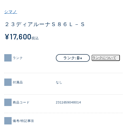
その他
シマノ
新商品
(1851)
２３ディアルーナＳ８６Ｌ－Ｓ
おすすめ
(160)
¥17,600
税込
値下げ品
(14305)
OH済
(933)
B+
ランク
ランクについて
ランク
DCチェック済
(1328)
在庫有のみ
(22148)
付属品
なし
価格
商品コード
2311659048014
この条件で検索する
備考/特記事項