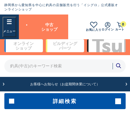
静岡県から愛知県を中心に釣具の店舗販売を行う「イシグロ」公式通販オ
ランクとは？
ンラインショップ
フリーワード
0
中古
SA
ショップ
ログイン
カート
お気に入り
新古品（メーカー問屋から仕
オンライン
ビルディング
入れた未使用品）
良
ショップ
パーツ
商品カテゴリ
※店頭展示時の置き傷が付いている
ものも含む
竿・ルアーロッド(4)
竿・ルアーロッド(64190)
リール・カスタムパーツ(35604)
A
ルアー・エギ(1807)
お客様へお知らせ（お盆期間休業について）
傷が極めて少ない極上品
その他・雑品(1061)
メーカー
詳細検索
B+
使用感や傷は少なく比較的美
店舗
品