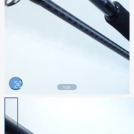
きるもの、改造品も含む
悪
イシグロ西尾店
イシグロ三河安城店
※ルアー、エギ、雑品、その他につきましては
ランク表記はございません。 状態は写真にて
ご確認ください。
イシグロ半田店
イシグロ岡崎大樹寺店
イシグロ岡崎若松店
イシグロ焼津店
イシグロ掛川店
イシグロ沼津店
1
/
20
イシグロ駿東柿田川店
イシグロ豊川店
イシグロ磐田店
イシグロ富士店