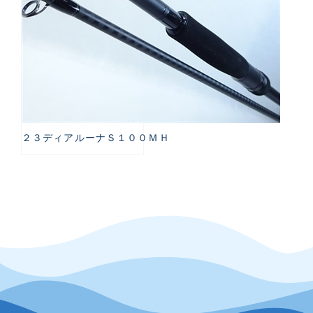
２３ディアルーナＳ１００ＭＨ