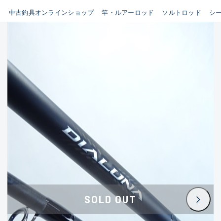
イシグロ鳴海店
中古釣具オンラインショップ
竿・ルアーロッド
ソルトロッド
シ
B
イシグロフレスポ鈴鹿店
使用感や傷はあるが全体的に
イシグロ津高茶屋店
綺麗な良品
イシグロ西春店
C
イシグロカインズモール彦根店
使用感や傷のある一般的な中
イシグロ中川かの里店
古品
イシグロ静岡中吉田店
C-
イシグロ名東引山店
かなり使用感があり、全体的
イシグロ豊田店
に目立つ傷が多い品
イシグロ豊橋向山店
イシグロ岐阜店
D
SOLD OUT
イシグロ高林店
著しく状態が悪いが使用はで