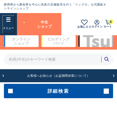
静岡県から愛知県を中心に釣具の店舗販売を行う「イシグロ」公式通販オ
ランクとは？
ンラインショップ
フリーワード
0
中古
SA
ショップ
ログイン
カート
お気に入り
新古品（メーカー問屋から仕
オンライン
ビルディング
入れた未使用品）
良
ショップ
パーツ
商品カテゴリ
※店頭展示時の置き傷が付いている
ものも含む
竿・ルアーロッド(4)
竿・ルアーロッド(64354)
リール・カスタムパーツ(35698)
A
ルアー・エギ(1811)
お客様へお知らせ（お盆期間休業について）
傷が極めて少ない極上品
その他・雑品(1063)
メーカー
詳細検索
B+
使用感や傷は少なく比較的美
店舗
品