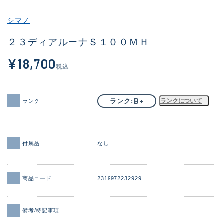
その他
シマノ
新商品
(2040)
２３ディアルーナＳ１００ＭＨ
おすすめ
(183)
¥18,700
税込
値下げ品
(14301)
OH済
(936)
B+
ランク
ランクについて
ランク
DCチェック済
(1337)
在庫有のみ
(22011)
付属品
なし
価格
商品コード
2319972232929
この条件で検索する
備考/特記事項