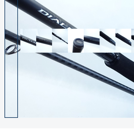
イシグロ御殿場店
イシグロ伊東店
ランク
(102383)
SA
(2953)
A
(17316)
B+
(12297)
B
(21988)
C
(38830)
C-
(5149)
D
(2204)
ランクについて