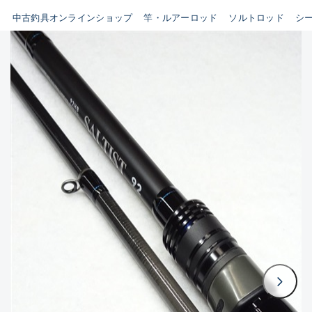
イシグロ鳴海店
中古釣具オンラインショップ
竿・ルアーロッド
ソルトロッド
シ
B
イシグロフレスポ鈴鹿店
使用感や傷はあるが全体的に
イシグロ津高茶屋店
綺麗な良品
イシグロ西春店
C
イシグロカインズモール彦根店
使用感や傷のある一般的な中
イシグロ中川かの里店
古品
イシグロ静岡中吉田店
C-
イシグロ名東引山店
かなり使用感があり、全体的
イシグロ豊田店
に目立つ傷が多い品
イシグロ豊橋向山店
イシグロ岐阜店
D
イシグロ高林店
著しく状態が悪いが使用はで