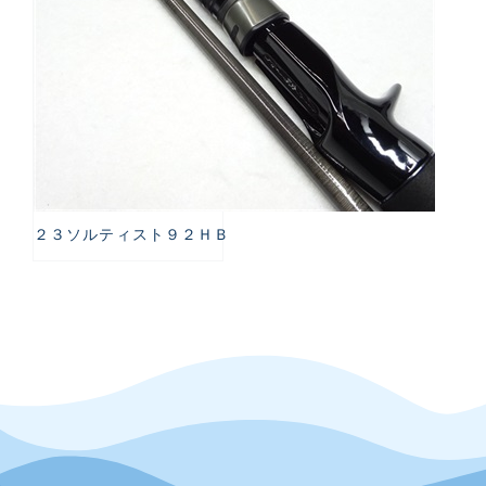
２３ソルティスト９２ＨＢ