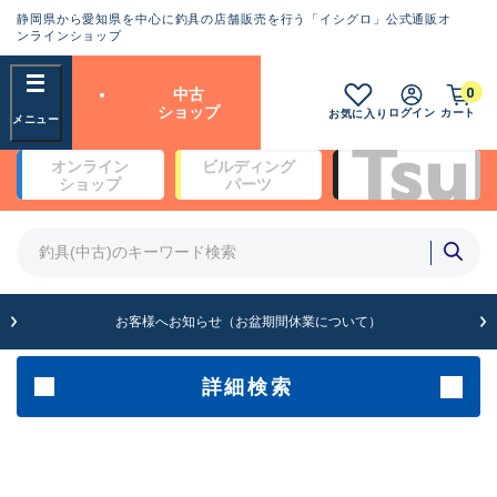
静岡県から愛知県を中心に釣具の店舗販売を行う「イシグロ」公式通販オ
ランクとは？
ンラインショップ
フリーワード
0
中古
SA
ショップ
ログイン
カート
お気に入り
新古品（メーカー問屋から仕
オンライン
ビルディング
入れた未使用品）
良
ショップ
パーツ
商品カテゴリ
※店頭展示時の置き傷が付いている
ものも含む
竿・ルアーロッド(5)
竿・ルアーロッド(64393)
リール・カスタムパーツ(35754)
A
ルアー・エギ(1813)
お客様へお知らせ（お盆期間休業について）
傷が極めて少ない極上品
その他・雑品(1065)
メーカー
詳細検索
B+
使用感や傷は少なく比較的美
店舗
品