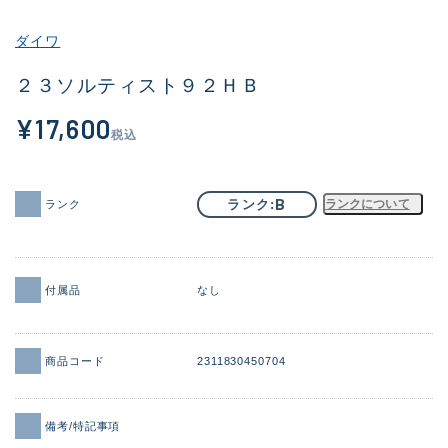
その他
ダイワ
新商品
(2040)
２３ソルティスト９２ＨＢ
おすすめ
(168)
¥17,600
税込
値下げ品
(14300)
OH済
(943)
B
ランク
ランクについて
ランク
DCチェック済
(1338)
在庫有のみ
(21966)
付属品
なし
価格
商品コード
2311830450704
この条件で検索する
備考/特記事項