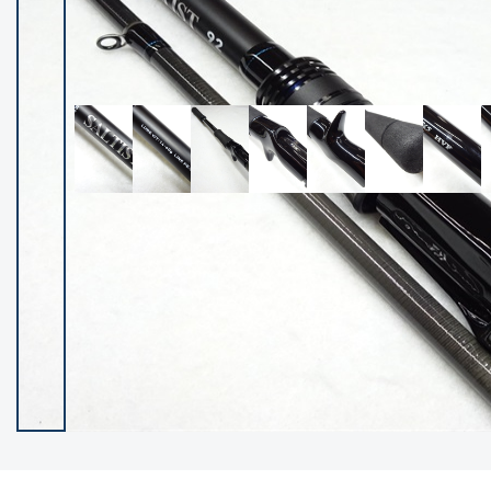
イシグロ御殿場店
イシグロ伊東店
ランク
(102483)
SA
(2957)
A
(17333)
B+
(12312)
B
(22004)
C
(38864)
C-
(5162)
D
(2205)
ランクについて