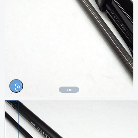
きるもの、改造品も含む
悪
イシグロ西尾店
イシグロ三河安城店
※ルアー、エギ、雑品、その他につきましては
ランク表記はございません。 状態は写真にて
ご確認ください。
イシグロ半田店
イシグロ岡崎大樹寺店
イシグロ岡崎若松店
イシグロ焼津店
イシグロ掛川店
イシグロ沼津店
1
/
16
イシグロ駿東柿田川店
イシグロ豊川店
イシグロ富士店
イシグロ磐田店