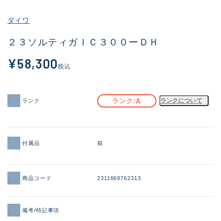
その他
ダイワ
新商品
(1871)
２３ソルティガＩＣ３００ーＤＨ
おすすめ
(161)
¥58,300
税込
値下げ品
(14304)
OH済
(935)
A
ランク
ランクについて
ランク
DCチェック済
(1331)
在庫有のみ
(22088)
付属品
箱
価格
商品コード
2311669762313
この条件で検索する
備考/特記事項