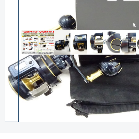
イシグロ御殿場店
イシグロ伊東店
ランク
(102140)
SA
(2946)
A
(17277)
B+
(12270)
B
(21946)
C
(38734)
C-
(5135)
D
(2193)
ランクについて