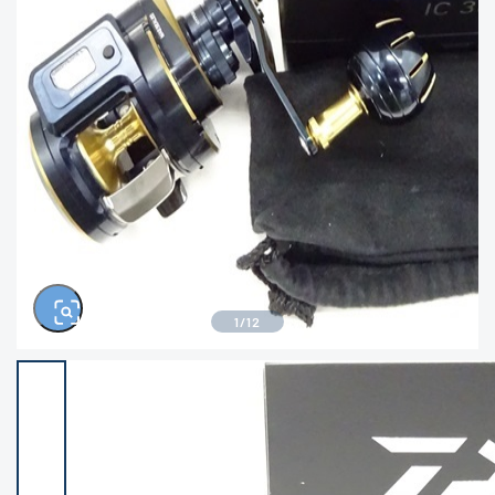
きるもの、改造品も含む
悪
イシグロ西尾店
イシグロ三河安城店
※ルアー、エギ、雑品、その他につきましては
ランク表記はございません。 状態は写真にて
ご確認ください。
イシグロ岡崎大樹寺店
イシグロ半田店
イシグロ岡崎若松店
イシグロ焼津店
イシグロ掛川店
イシグロ沼津店
1
/
12
イシグロ駿東柿田川店
イシグロ豊川店
イシグロ磐田店
イシグロ富士店