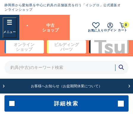
静岡県から愛知県を中心に釣具の店舗販売を行う「イシグロ」公式通販オ
ランクとは？
ンラインショップ
フリーワード
0
中古
SA
ショップ
ログイン
カート
お気に入り
新古品（メーカー問屋から仕
オンライン
ビルディング
入れた未使用品）
良
ショップ
パーツ
商品カテゴリ
※店頭展示時の置き傷が付いている
ものも含む
竿・ルアーロッド(4)
竿・ルアーロッド(64200)
リール・カスタムパーツ(35615)
A
ルアー・エギ(1807)
お客様へお知らせ（お盆期間休業について）
傷が極めて少ない極上品
その他・雑品(1061)
メーカー
詳細検索
B+
使用感や傷は少なく比較的美
店舗
品