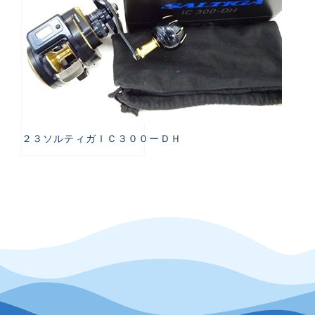
２３ソルティガＩＣ３００ーＤＨ