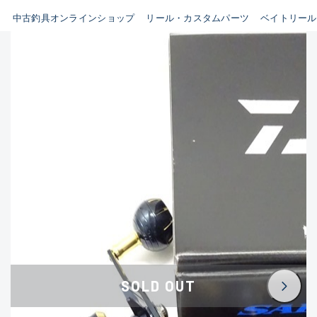
イシグロ鳴海店
中古釣具オンラインショップ
リール・カスタムパーツ
ベイトリール
B
イシグロフレスポ鈴鹿店
使用感や傷はあるが全体的に
イシグロ津高茶屋店
綺麗な良品
イシグロ西春店
C
イシグロ中川かの里店
使用感や傷のある一般的な中
イシグロカインズモール彦根店
古品
イシグロ静岡中吉田店
C-
イシグロ名東引山店
かなり使用感があり、全体的
イシグロ豊田店
に目立つ傷が多い品
イシグロ豊橋向山店
イシグロ岐阜店
D
SOLD OUT
イシグロ高林店
著しく状態が悪いが使用はで