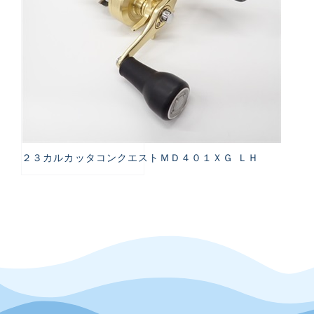
２３カルカッタコンクエストＭＤ４０１ＸＧ ＬＨ