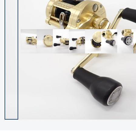
イシグロ御殿場店
イシグロ伊東店
ランク
(102119)
SA
(2946)
A
(17275)
B+
(12268)
B
(21943)
C
(38721)
C-
(5135)
D
(2192)
ランクについて