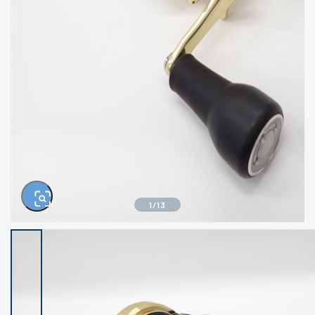
きるもの、改造品も含む
悪
イシグロ西尾店
イシグロ三河安城店
※ルアー、エギ、雑品、その他につきましては
ランク表記はございません。 状態は写真にて
ご確認ください。
イシグロ岡崎大樹寺店
イシグロ半田店
イシグロ岡崎若松店
イシグロ焼津店
イシグロ掛川店
イシグロ沼津店
1
/
13
イシグロ駿東柿田川店
イシグロ豊川店
イシグロ磐田店
イシグロ富士店