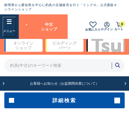
静岡県から愛知県を中心に釣具の店舗販売を行う「イシグロ」公式通販オ
ランクとは？
ンラインショップ
フリーワード
0
中古
SA
ショップ
ログイン
カート
お気に入り
新古品（メーカー問屋から仕
オンライン
ビルディング
入れた未使用品）
良
ショップ
パーツ
商品カテゴリ
※店頭展示時の置き傷が付いている
ものも含む
竿・ルアーロッド(4)
竿・ルアーロッド(64190)
リール・カスタムパーツ(35604)
A
ルアー・エギ(1807)
お客様へお知らせ（お盆期間休業について）
傷が極めて少ない極上品
その他・雑品(1061)
メーカー
詳細検索
B+
使用感や傷は少なく比較的美
店舗
品