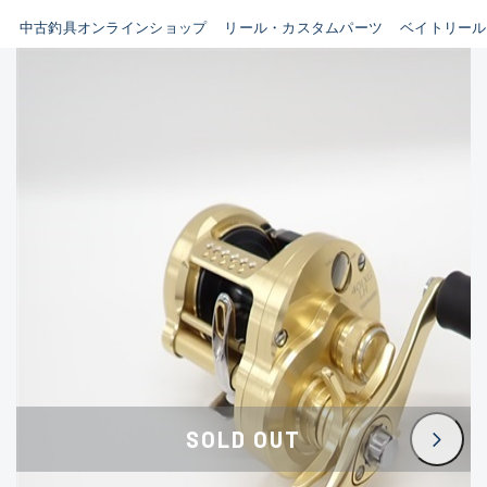
イシグロ鳴海店
中古釣具オンラインショップ
リール・カスタムパーツ
ベイトリール
B
イシグロフレスポ鈴鹿店
使用感や傷はあるが全体的に
イシグロ津高茶屋店
綺麗な良品
イシグロ西春店
C
イシグロ中川かの里店
使用感や傷のある一般的な中
イシグロカインズモール彦根店
古品
イシグロ静岡中吉田店
C-
イシグロ名東引山店
かなり使用感があり、全体的
イシグロ豊田店
に目立つ傷が多い品
イシグロ豊橋向山店
イシグロ岐阜店
D
SOLD OUT
イシグロ高林店
著しく状態が悪いが使用はで