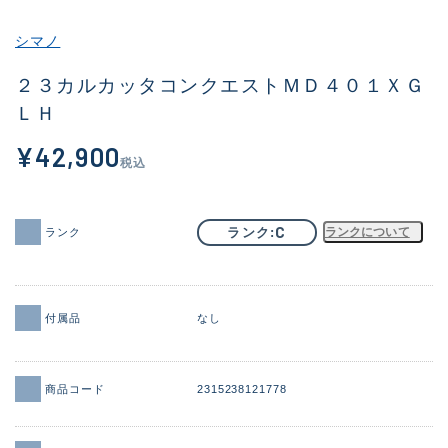
その他
シマノ
新商品
(1851)
２３カルカッタコンクエストＭＤ４０１ＸＧ
ＬＨ
おすすめ
(160)
¥42,900
値下げ品
(14305)
税込
OH済
(933)
DCチェック済
(1328)
C
ランク
ランクについて
ランク
在庫有のみ
(22149)
価格
付属品
なし
商品コード
2315238121778
この条件で検索する