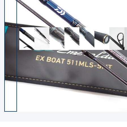
イシグロ御殿場店
イシグロ伊東店
ランク
(102308)
SA
(2950)
A
(17311)
B+
(12285)
B
(21980)
C
(38790)
C-
(5147)
D
(2199)
ランクについて