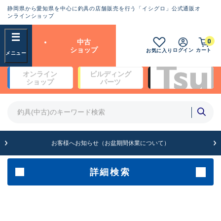
静岡県から愛知県を中心に釣具の店舗販売を行う「イシグロ」公式通販オ
ランクとは？
ンラインショップ
フリーワード
0
中古
SA
ショップ
ログイン
カート
お気に入り
新古品（メーカー問屋から仕
オンライン
ビルディング
入れた未使用品）
良
ショップ
パーツ
商品カテゴリ
※店頭展示時の置き傷が付いている
ものも含む
竿・ルアーロッド(4)
竿・ルアーロッド(64299)
リール・カスタムパーツ(35677)
A
ルアー・エギ(1811)
お客様へお知らせ（お盆期間休業について）
傷が極めて少ない極上品
その他・雑品(1064)
メーカー
詳細検索
B+
使用感や傷は少なく比較的美
店舗
品