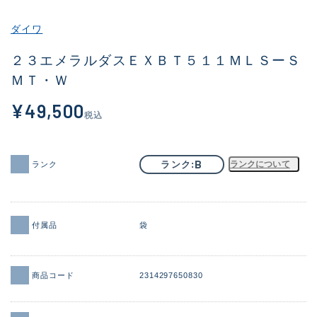
その他
ダイワ
新商品
(1961)
２３エメラルダスＥＸＢＴ５１１ＭＬＳーＳ
ＭＴ・Ｗ
おすすめ
(175)
¥49,500
値下げ品
(14303)
税込
OH済
(936)
DCチェック済
(1338)
B
ランク
ランクについて
ランク
在庫有のみ
(22034)
価格
付属品
袋
商品コード
2314297650830
この条件で検索する