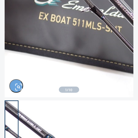
きるもの、改造品も含む
悪
イシグロ西尾店
イシグロ三河安城店
※ルアー、エギ、雑品、その他につきましては
ランク表記はございません。 状態は写真にて
ご確認ください。
イシグロ岡崎大樹寺店
イシグロ半田店
イシグロ岡崎若松店
イシグロ焼津店
イシグロ掛川店
イシグロ沼津店
1
/
10
イシグロ駿東柿田川店
イシグロ豊川店
イシグロ磐田店
イシグロ富士店