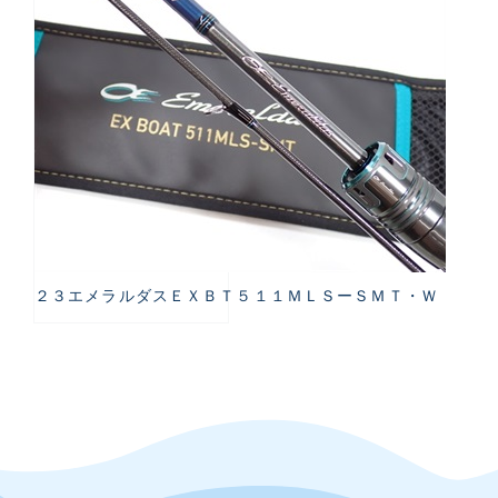
２３エメラルダスＥＸＢＴ５１１ＭＬＳーＳＭＴ・Ｗ