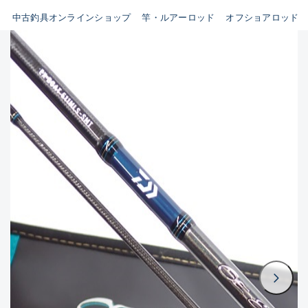
イシグロ鳴海店
中古釣具オンラインショップ
竿・ルアーロッド
オフショアロッド
B
イシグロフレスポ鈴鹿店
使用感や傷はあるが全体的に
イシグロ津高茶屋店
綺麗な良品
イシグロ西春店
C
イシグロカインズモール彦根店
使用感や傷のある一般的な中
イシグロ中川かの里店
古品
イシグロ静岡中吉田店
C-
イシグロ名東引山店
かなり使用感があり、全体的
イシグロ豊田店
に目立つ傷が多い品
イシグロ豊橋向山店
イシグロ岐阜店
D
イシグロ高林店
著しく状態が悪いが使用はで