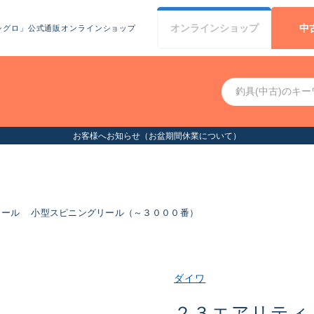
オンライン
ショップ
中
シグロ」公式通販オンラインショップ
お客様へお知らせ（お盆期間休業について）
リール
小型スピニングリール（～３０００番）
ダイワ
２３エアリティ