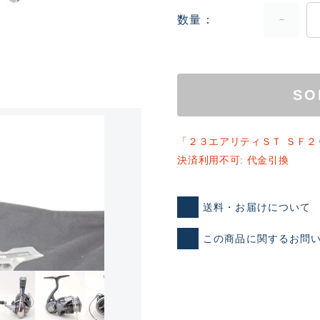
数量
SO
「２３エアリティＳＴ ＳＦ２
ランクとは？
決済利用不可: 代金引換
送料・お届けについて
新古品（メーカー問屋から
品）
この商品に関するお問
SA
※店頭展示時の置き傷が付いて
傷が極めて少ない極上品
A