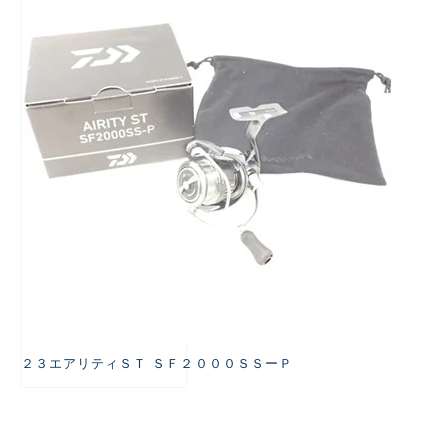
悪
２３エアリティＳＴ ＳＦ２０００ＳＳーＰ