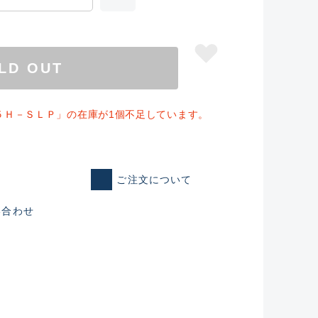
LD OUT
５Ｈ－ＳＬＰ」の在庫が1個不足しています。
ご注文について
い合わせ
仕入れた未使用
いるものも含む