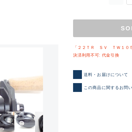
SO
「２２ＴＲ ＳＶ ＴＷ１０
決済利用不可: 代金引換
ランクとは？
送料・お届けについて
この商品に関するお問
新古品（メーカー問屋から
品）
SA
※店頭展示時の置き傷が付いて
傷が極めて少ない極上品
A