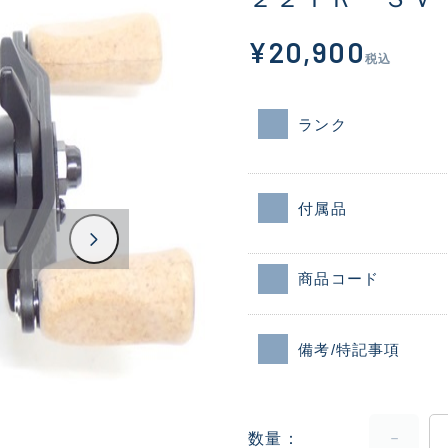
¥20,900
税込
ランク
付属品
商品コード
備考/特記事項
数量