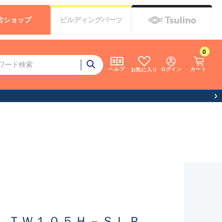
古
ショップ
ビルディング
パーツ
0
ログイン
カート
ヘルプ
お気に入り
 ＴＷ１０５Ｈ－ＳＬＰ