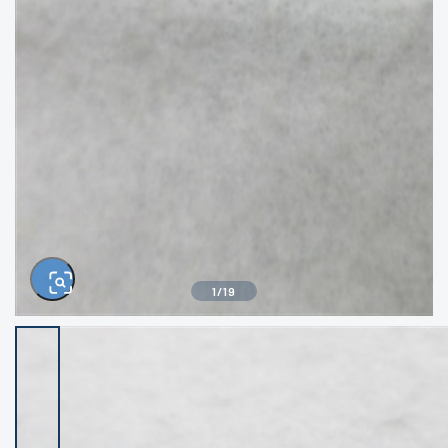
きるもの、改造品も含む
悪
イシグロ西尾店
イシグロ三河安城店
※ルアー、エギ、雑品、その他につきましては
ランク表記はございません。 状態は写真にて
ご確認ください。
イシグロ半田店
イシグロ岡崎若松店
イシグロ岡崎大樹寺店
イシグロ焼津店
イシグロ掛川店
イシグロ沼津店
1
/
19
イシグロ駿東柿田川店
イシグロ豊川店
イシグロ磐田店
イシグロ富士店