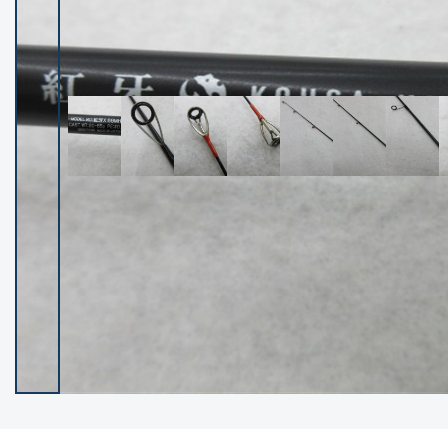
イシグロ御殿場店
イシグロ伊東店
ランク
(102523)
SA
(2966)
A
(17340)
B+
(12320)
B
(22008)
C
(38873)
C-
(5164)
D
(2205)
ランクについて