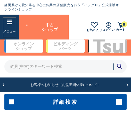
静岡県から愛知県を中心に釣具の店舗販売を行う「イシグロ」公式通販オ
ランクとは？
ンラインショップ
フリーワード
0
中古
SA
ショップ
ログイン
カート
お気に入り
新古品（メーカー問屋から仕
オンライン
ビルディング
入れた未使用品）
良
ショップ
パーツ
商品カテゴリ
※店頭展示時の置き傷が付いている
ものも含む
竿・ルアーロッド(5)
竿・ルアーロッド(64422)
リール・カスタムパーツ(35765)
A
ルアー・エギ(1812)
お客様へお知らせ（お盆期間休業について）
傷が極めて少ない極上品
その他・雑品(1066)
メーカー
詳細検索
B+
使用感や傷は少なく比較的美
店舗
品