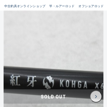
イシグロ鳴海店
中古釣具オンラインショップ
竿・ルアーロッド
オフショアロッド
B
イシグロフレスポ鈴鹿店
使用感や傷はあるが全体的に
イシグロ津高茶屋店
綺麗な良品
イシグロ西春店
C
イシグロカインズモール彦根店
使用感や傷のある一般的な中
イシグロ中川かの里店
古品
イシグロ静岡中吉田店
C-
イシグロ名東引山店
かなり使用感があり、全体的
イシグロ豊田店
に目立つ傷が多い品
イシグロ豊橋向山店
イシグロ岐阜店
D
SOLD OUT
イシグロ高林店
著しく状態が悪いが使用はで