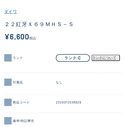
その他
ダイワ
新商品
(2084)
２２紅牙Ｘ６９ＭＨＳ－Ｓ
おすすめ
(170)
¥6,600
税込
値下げ品
(14299)
OH済
(943)
C
ランク
ランクについて
ランク
DCチェック済
(1338)
在庫有のみ
(21969)
付属品
なし
価格
商品コード
2319372538829
この条件で検索する
備考/特記事項