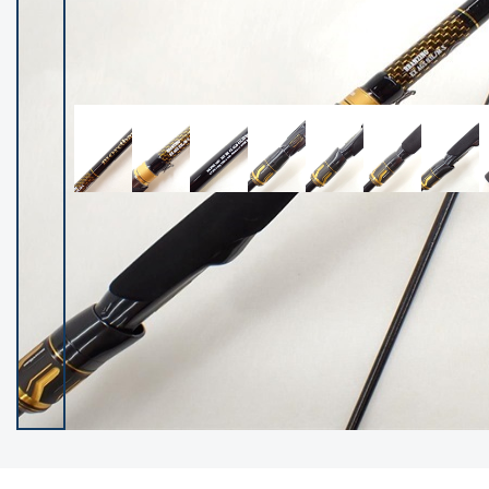
イシグロ御殿場店
イシグロ伊東店
ランク
(102538)
SA
(2966)
A
(17341)
B+
(12322)
B
(22013)
C
(38877)
C-
(5167)
D
(2205)
ランクについて