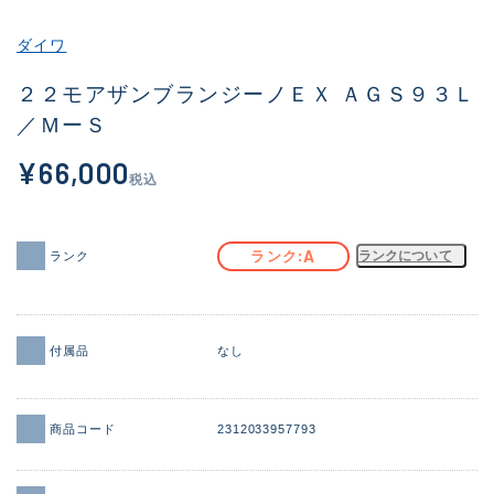
その他
ダイワ
新商品
(2101)
２２モアザンブランジーノＥＸ ＡＧＳ９３Ｌ
／ＭーＳ
おすすめ
(177)
¥66,000
値下げ品
(14299)
税込
OH済
(943)
DCチェック済
(1339)
A
ランク
ランクについて
ランク
在庫有のみ
(21940)
価格
付属品
なし
商品コード
2312033957793
この条件で検索する