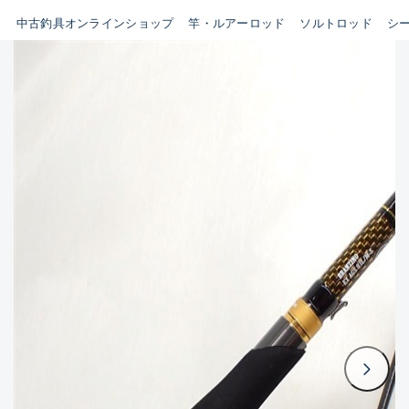
イシグロ鳴海店
中古釣具オンラインショップ
竿・ルアーロッド
ソルトロッド
シ
B
イシグロフレスポ鈴鹿店
使用感や傷はあるが全体的に
イシグロ津高茶屋店
綺麗な良品
イシグロ西春店
C
イシグロカインズモール彦根店
使用感や傷のある一般的な中
イシグロ中川かの里店
古品
イシグロ静岡中吉田店
C-
イシグロ名東引山店
かなり使用感があり、全体的
イシグロ豊田店
に目立つ傷が多い品
イシグロ豊橋向山店
イシグロ岐阜店
D
イシグロ高林店
著しく状態が悪いが使用はで