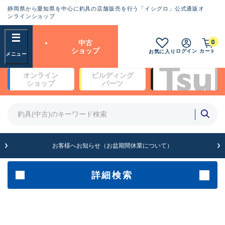
静岡県から愛知県を中心に釣具の店舗販売を行う「イシグロ」公式通販オ
ランクとは？
ンラインショップ
フリーワード
0
中古
SA
ショップ
ログイン
カート
お気に入り
新古品（メーカー問屋から仕
オンライン
ビルディング
入れた未使用品）
良
ショップ
パーツ
商品カテゴリ
※店頭展示時の置き傷が付いている
ものも含む
竿・ルアーロッド(5)
竿・ルアーロッド(64430)
リール・カスタムパーツ(35772)
A
ルアー・エギ(1812)
お客様へお知らせ（お盆期間休業について）
傷が極めて少ない極上品
その他・雑品(1066)
メーカー
詳細検索
B+
使用感や傷は少なく比較的美
店舗
品