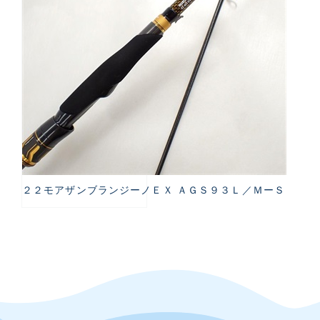
２２モアザンブランジーノＥＸ ＡＧＳ９３Ｌ／ＭーＳ