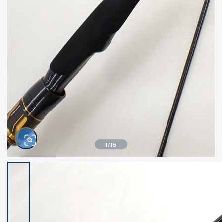
きるもの、改造品も含む
悪
イシグロ西尾店
イシグロ三河安城店
※ルアー、エギ、雑品、その他につきましては
ランク表記はございません。 状態は写真にて
ご確認ください。
イシグロ半田店
イシグロ岡崎若松店
イシグロ岡崎大樹寺店
イシグロ焼津店
イシグロ掛川店
イシグロ沼津店
1
/
15
イシグロ駿東柿田川店
イシグロ豊川店
イシグロ磐田店
イシグロ富士店