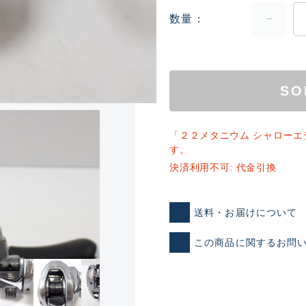
数量
SO
「２２メタニウム シャローエ
ランクとは？
す。
決済利用不可: 代金引換
新古品（メーカー問屋から
送料・お届けについて
品）
SA
この商品に関するお問
※店頭展示時の置き傷が付いて
傷が極めて少ない極上品
A