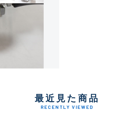
使用感や傷は少なく比較的
B+
使用感や傷はあるが全体的
B
使用感や傷のある一般的な
C
かなり使用感があり、全体
最近見た商品
C-
い品
RECENTLY VIEWED
著しく状態が悪いが使用は
D
品も含む