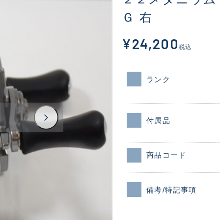
Ｇ 右
¥24,200
税込
ランク
付属品
商品コード
備考/特記事項