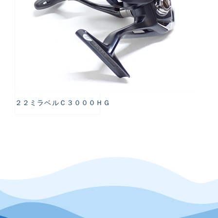
２２ミラベルＣ３０００ＨＧ