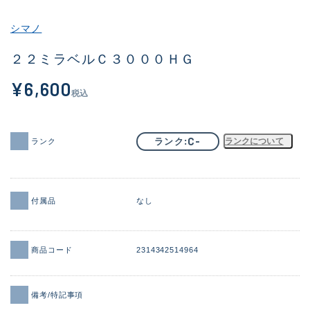
その他
シマノ
新商品
(2090)
２２ミラベルＣ３０００ＨＧ
おすすめ
(177)
¥6,600
税込
値下げ品
(14299)
OH済
(943)
C-
ランク
ランクについて
ランク
DCチェック済
(1339)
在庫有のみ
(21950)
付属品
なし
価格
商品コード
2314342514964
この条件で検索する
備考/特記事項