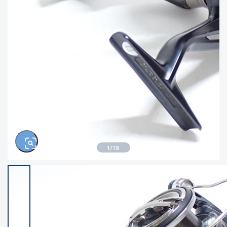
きるもの、改造品も含む
悪
イシグロ西尾店
イシグロ三河安城店
※ルアー、エギ、雑品、その他につきましては
ランク表記はございません。 状態は写真にて
ご確認ください。
イシグロ半田店
イシグロ岡崎若松店
イシグロ岡崎大樹寺店
イシグロ焼津店
イシグロ掛川店
イシグロ沼津店
1
/
19
イシグロ駿東柿田川店
イシグロ豊川店
イシグロ磐田店
イシグロ富士店