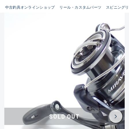
イシグロ鳴海店
中古釣具オンラインショップ
リール・カスタムパーツ
スピニングリ
B
イシグロフレスポ鈴鹿店
使用感や傷はあるが全体的に
イシグロ津高茶屋店
綺麗な良品
イシグロ西春店
C
イシグロカインズモール彦根店
使用感や傷のある一般的な中
イシグロ中川かの里店
古品
イシグロ静岡中吉田店
C-
イシグロ名東引山店
かなり使用感があり、全体的
イシグロ豊田店
に目立つ傷が多い品
イシグロ豊橋向山店
イシグロ岐阜店
D
SOLD OUT
イシグロ高林店
著しく状態が悪いが使用はで