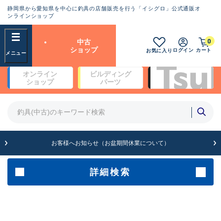
静岡県から愛知県を中心に釣具の店舗販売を行う「イシグロ」公式通販オ
ランクとは？
ンラインショップ
フリーワード
0
中古
SA
ショップ
ログイン
カート
お気に入り
新古品（メーカー問屋から仕
オンライン
ビルディング
入れた未使用品）
良
ショップ
パーツ
商品カテゴリ
※店頭展示時の置き傷が付いている
ものも含む
竿・ルアーロッド(5)
竿・ルアーロッド(64424)
リール・カスタムパーツ(35767)
A
ルアー・エギ(1812)
お客様へお知らせ（お盆期間休業について）
傷が極めて少ない極上品
その他・雑品(1066)
メーカー
詳細検索
B+
使用感や傷は少なく比較的美
店舗
品