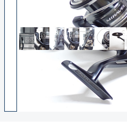
イシグロ御殿場店
イシグロ伊東店
ランク
(102527)
SA
(2966)
A
(17340)
B+
(12322)
B
(22007)
C
(38873)
C-
(5167)
D
(2205)
ランクについて