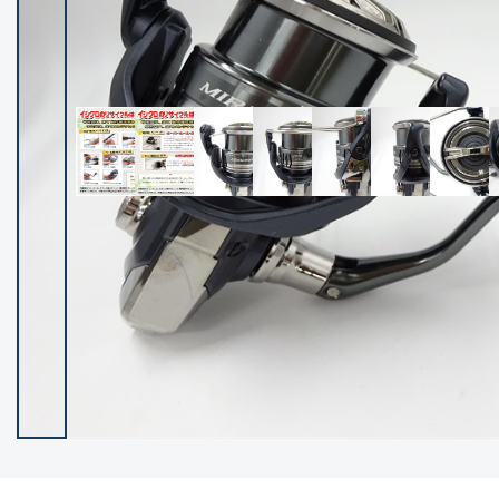
イシグロ御殿場店
イシグロ伊東店
ランク
(102538)
SA
(2966)
A
(17341)
B+
(12322)
B
(22013)
C
(38877)
C-
(5167)
D
(2205)
ランクについて