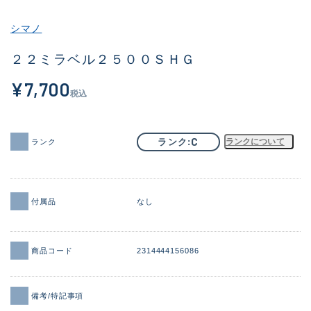
その他
シマノ
新商品
(2101)
２２ミラベル２５００ＳＨＧ
おすすめ
(177)
¥7,700
税込
値下げ品
(14299)
OH済
(943)
C
ランク
ランクについて
ランク
DCチェック済
(1339)
在庫有のみ
(21941)
付属品
なし
価格
商品コード
2314444156086
この条件で検索する
備考/特記事項