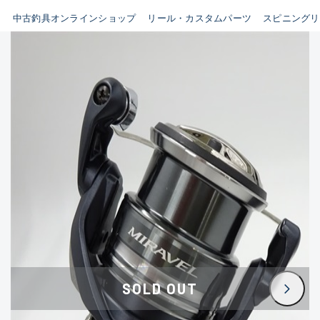
イシグロ鳴海店
中古釣具オンラインショップ
リール・カスタムパーツ
スピニングリ
B
イシグロフレスポ鈴鹿店
使用感や傷はあるが全体的に
イシグロ津高茶屋店
綺麗な良品
イシグロ西春店
C
イシグロカインズモール彦根店
使用感や傷のある一般的な中
イシグロ中川かの里店
古品
イシグロ静岡中吉田店
C-
イシグロ名東引山店
かなり使用感があり、全体的
イシグロ豊田店
に目立つ傷が多い品
イシグロ豊橋向山店
イシグロ岐阜店
D
SOLD OUT
イシグロ高林店
著しく状態が悪いが使用はで