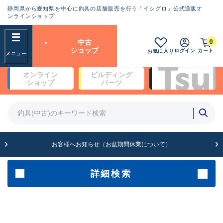
静岡県から愛知県を中心に釣具の店舗販売を行う「イシグロ」公式通販オ
ランクとは？
ンラインショップ
フリーワード
0
中古
SA
ショップ
ログイン
カート
お気に入り
新古品（メーカー問屋から仕
オンライン
ビルディング
入れた未使用品）
良
ショップ
パーツ
商品カテゴリ
※店頭展示時の置き傷が付いている
ものも含む
竿・ルアーロッド(5)
竿・ルアーロッド(64430)
リール・カスタムパーツ(35772)
A
ルアー・エギ(1812)
お客様へお知らせ（お盆期間休業について）
傷が極めて少ない極上品
その他・雑品(1066)
メーカー
詳細検索
B+
使用感や傷は少なく比較的美
店舗
品