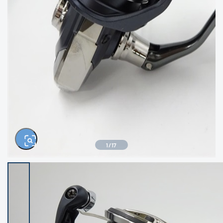
きるもの、改造品も含む
悪
イシグロ西尾店
イシグロ三河安城店
※ルアー、エギ、雑品、その他につきましては
ランク表記はございません。 状態は写真にて
ご確認ください。
イシグロ半田店
イシグロ岡崎若松店
イシグロ岡崎大樹寺店
イシグロ焼津店
イシグロ掛川店
イシグロ沼津店
1
/
17
イシグロ駿東柿田川店
イシグロ豊川店
イシグロ磐田店
イシグロ富士店