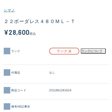
その他
シマノ
新商品
(1851)
２２ボーダレス４８０ＭＬ－Ｔ
おすすめ
(160)
¥28,600
税込
値下げ品
(14305)
OH済
(933)
A
ランク
ランクについて
ランク
DCチェック済
(1328)
在庫有のみ
(22147)
付属品
なし
価格
商品コード
2311651281624
この条件で検索する
備考/特記事項