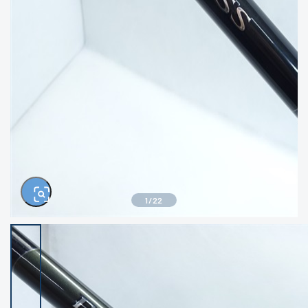
きるもの、改造品も含む
悪
イシグロ西尾店
イシグロ三河安城店
※ルアー、エギ、雑品、その他につきましては
ランク表記はございません。 状態は写真にて
ご確認ください。
イシグロ岡崎大樹寺店
イシグロ半田店
イシグロ岡崎若松店
イシグロ焼津店
イシグロ掛川店
イシグロ沼津店
1
/
22
イシグロ駿東柿田川店
イシグロ豊川店
イシグロ磐田店
イシグロ富士店