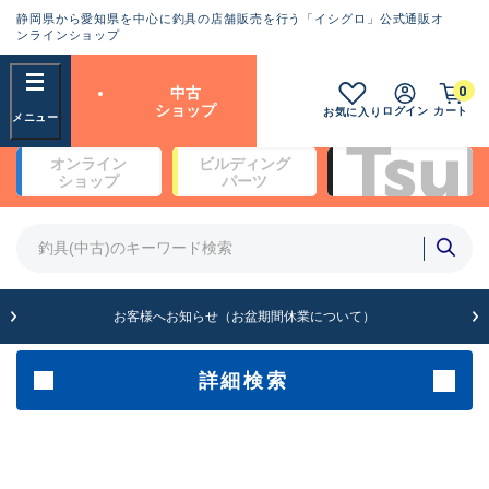
静岡県から愛知県を中心に釣具の店舗販売を行う「イシグロ」公式通販オ
ランクとは？
ンラインショップ
フリーワード
0
中古
SA
ショップ
ログイン
カート
お気に入り
新古品（メーカー問屋から仕
オンライン
ビルディング
入れた未使用品）
良
ショップ
パーツ
商品カテゴリ
※店頭展示時の置き傷が付いている
ものも含む
竿・ルアーロッド(4)
竿・ルアーロッド(64190)
リール・カスタムパーツ(35604)
A
ルアー・エギ(1807)
お客様へお知らせ（お盆期間休業について）
傷が極めて少ない極上品
その他・雑品(1061)
メーカー
詳細検索
B+
使用感や傷は少なく比較的美
店舗
品