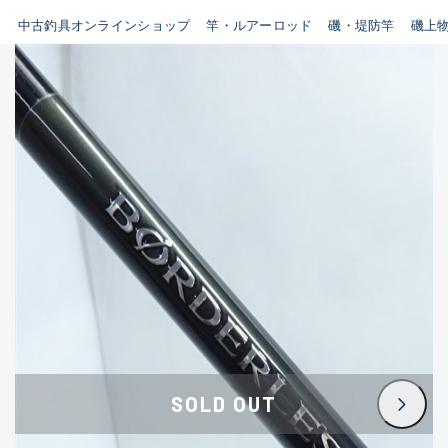
イシグロ鳴海店
中古釣具オンラインショップ
竿・ルアーロッド
磯・堤防竿
磯上
B
イシグロフレスポ鈴鹿店
使用感や傷はあるが全体的に
イシグロ津高茶屋店
綺麗な良品
イシグロ西春店
C
イシグロ中川かの里店
使用感や傷のある一般的な中
イシグロカインズモール彦根店
古品
イシグロ静岡中吉田店
C-
イシグロ名東引山店
かなり使用感があり、全体的
イシグロ豊田店
に目立つ傷が多い品
イシグロ豊橋向山店
イシグロ岐阜店
D
SOLD OUT
イシグロ高林店
著しく状態が悪いが使用はで