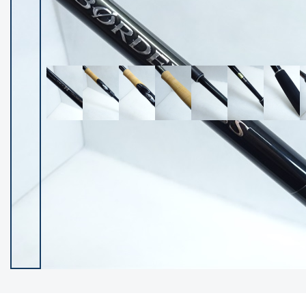
イシグロ御殿場店
イシグロ伊東店
ランク
(102119)
SA
(2946)
A
(17275)
B+
(12268)
B
(21943)
C
(38721)
C-
(5135)
D
(2192)
ランクについて