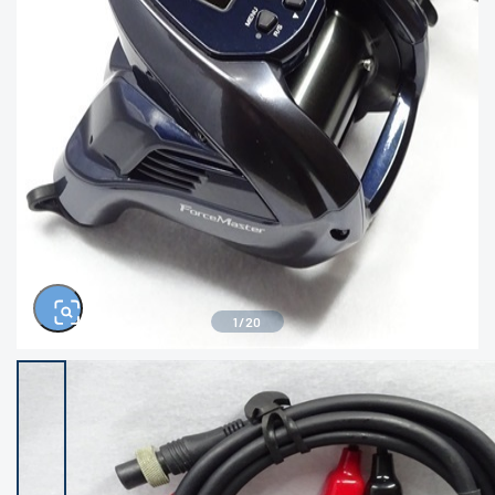
きるもの、改造品も含む
悪
イシグロ西尾店
イシグロ三河安城店
※ルアー、エギ、雑品、その他につきましては
ランク表記はございません。 状態は写真にて
ご確認ください。
イシグロ岡崎大樹寺店
イシグロ半田店
イシグロ岡崎若松店
イシグロ焼津店
イシグロ掛川店
イシグロ沼津店
1
/
20
イシグロ駿東柿田川店
イシグロ豊川店
イシグロ磐田店
イシグロ富士店