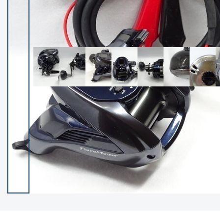
イシグロ御殿場店
イシグロ伊東店
ランク
(102194)
SA
(2947)
A
(17294)
B+
(12276)
B
(21953)
C
(38749)
C-
(5141)
D
(2195)
ランクについて