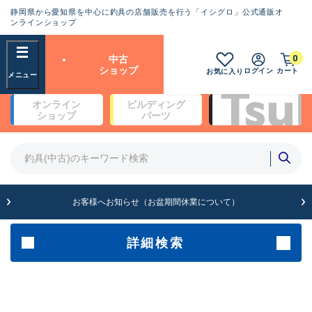
静岡県から愛知県を中心に釣具の店舗販売を行う「イシグロ」公式通販オ
ランクとは？
ンラインショップ
フリーワード
0
中古
SA
ショップ
ログイン
カート
お気に入り
新古品（メーカー問屋から仕
オンライン
ビルディング
入れた未使用品）
良
ショップ
パーツ
商品カテゴリ
※店頭展示時の置き傷が付いている
ものも含む
竿・ルアーロッド(4)
竿・ルアーロッド(64234)
リール・カスタムパーツ(35635)
A
ルアー・エギ(1807)
お客様へお知らせ（お盆期間休業について）
傷が極めて少ない極上品
その他・雑品(1061)
メーカー
詳細検索
B+
使用感や傷は少なく比較的美
店舗
品