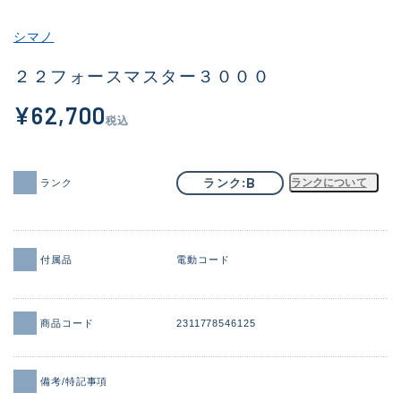
その他
シマノ
新商品
(1925)
２２フォースマスター３０００
おすすめ
(171)
¥62,700
税込
値下げ品
(14304)
OH済
(936)
B
ランク
ランクについて
ランク
DCチェック済
(1333)
在庫有のみ
(22115)
付属品
電動コード
価格
商品コード
2311778546125
この条件で検索する
備考/特記事項