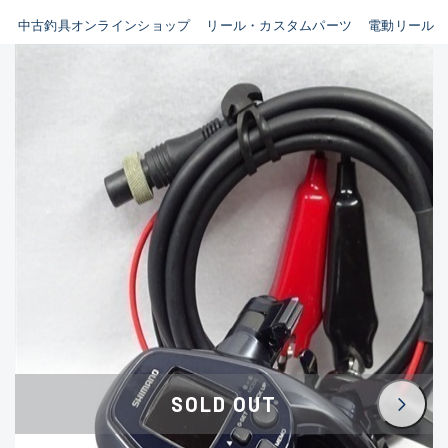
イシグロ鳴海店
中古釣具オンラインショップ
リール・カスタムパーツ
電動リール
B
イシグロフレスポ鈴鹿店
使用感や傷はあるが全体的に
イシグロ津高茶屋店
綺麗な良品
イシグロ西春店
C
イシグロ中川かの里店
使用感や傷のある一般的な中
イシグロカインズモール彦根店
古品
イシグロ静岡中吉田店
C-
イシグロ名東引山店
かなり使用感があり、全体的
イシグロ豊田店
に目立つ傷が多い品
イシグロ豊橋向山店
イシグロ岐阜店
D
SOLD OUT
イシグロ高林店
著しく状態が悪いが使用はで