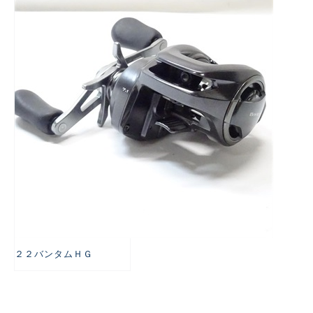
悪
２２バンタムＨＧ