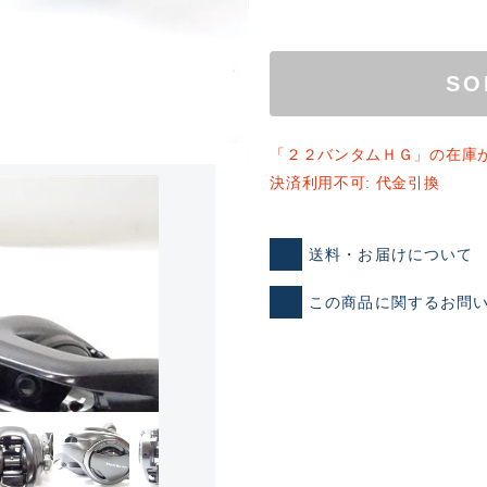
SO
「２２バンタムＨＧ」の在庫
決済利用不可: 代金引換
ランクとは？
送料・お届けについて
この商品に関するお問
新古品（メーカー問屋から
品）
SA
※店頭展示時の置き傷が付いて
傷が極めて少ない極上品
A