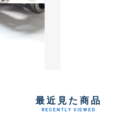
使用感や傷は少なく比較的
B+
使用感や傷はあるが全体的
B
使用感や傷のある一般的な
C
かなり使用感があり、全体
最近見た商品
C-
い品
RECENTLY VIEWED
著しく状態が悪いが使用は
D
品も含む