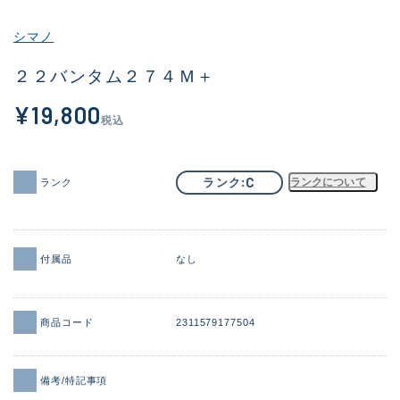
その他
シマノ
新商品
(2060)
２２バンタム２７４Ｍ＋
おすすめ
(168)
¥19,800
税込
値下げ品
(14299)
OH済
(943)
C
ランク
ランクについて
ランク
DCチェック済
(1338)
在庫有のみ
(21962)
付属品
なし
価格
商品コード
2311579177504
この条件で検索する
備考/特記事項