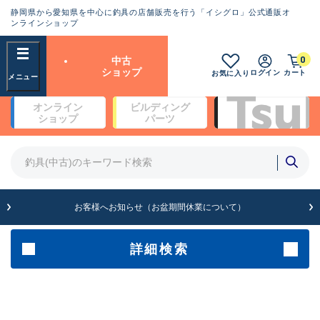
静岡県から愛知県を中心に釣具の店舗販売を行う「イシグロ」公式通販オ
ランクとは？
ンラインショップ
フリーワード
0
中古
SA
ショップ
ログイン
カート
お気に入り
新古品（メーカー問屋から仕
オンライン
ビルディング
入れた未使用品）
良
ショップ
パーツ
商品カテゴリ
※店頭展示時の置き傷が付いている
ものも含む
竿・ルアーロッド(5)
竿・ルアーロッド(64403)
リール・カスタムパーツ(35762)
A
ルアー・エギ(1813)
お客様へお知らせ（お盆期間休業について）
傷が極めて少ない極上品
その他・雑品(1066)
メーカー
詳細検索
B+
使用感や傷は少なく比較的美
店舗
品