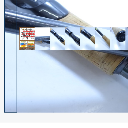
イシグロ御殿場店
イシグロ伊東店
ランク
(102502)
SA
(2957)
A
(17339)
B+
(12316)
B
(22007)
C
(38868)
C-
(5163)
D
(2205)
ランクについて