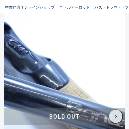
イシグロ鳴海店
中古釣具オンラインショップ
竿・ルアーロッド
バス・トラウト・フ
B
イシグロフレスポ鈴鹿店
使用感や傷はあるが全体的に
イシグロ津高茶屋店
綺麗な良品
イシグロ西春店
C
イシグロカインズモール彦根店
使用感や傷のある一般的な中
イシグロ中川かの里店
古品
イシグロ静岡中吉田店
C-
イシグロ名東引山店
かなり使用感があり、全体的
イシグロ豊田店
に目立つ傷が多い品
イシグロ豊橋向山店
イシグロ岐阜店
D
SOLD OUT
イシグロ高林店
著しく状態が悪いが使用はで