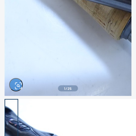
きるもの、改造品も含む
悪
イシグロ西尾店
イシグロ三河安城店
※ルアー、エギ、雑品、その他につきましては
ランク表記はございません。 状態は写真にて
ご確認ください。
イシグロ半田店
イシグロ岡崎大樹寺店
イシグロ岡崎若松店
イシグロ焼津店
イシグロ掛川店
イシグロ沼津店
1
/
25
イシグロ駿東柿田川店
イシグロ豊川店
イシグロ磐田店
イシグロ富士店